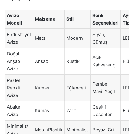
Avize
Renk
Aydı
Malzeme
Stil
Modeli
Seçenekleri
Tipi
Endüstriyel
Siyah,
Metal
Modern
LED
Avize
Gümüş
Doğal
Açık
Ahşap
Ahşap
Rustik
Flüo
Kahverengi
Avize
Pastel
Pembe,
Renkli
Kumaş
Eğlenceli
LED
Mavi, Yeşil
Avize
Abajur
Çeşitli
Kumaş
Zarif
Flüo
Avize
Desenler
Minimalist
Metal/Plastik
Minimalist
Beyaz, Gri
LED
Avize