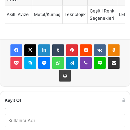
Çeşitli Renk
Akıllı Avize
Metal/Kumaş
Teknolojik
LED
Seçenekleri
Facebook
X
LinkedIn
Tumblr
Pinterest
Reddit
VKontakte
Odnok
Pocket
Skype
Messenger
WhatsApp
Telegram
Viber
Line
E-Posta ile payla
Yazdır
Kayıt Ol