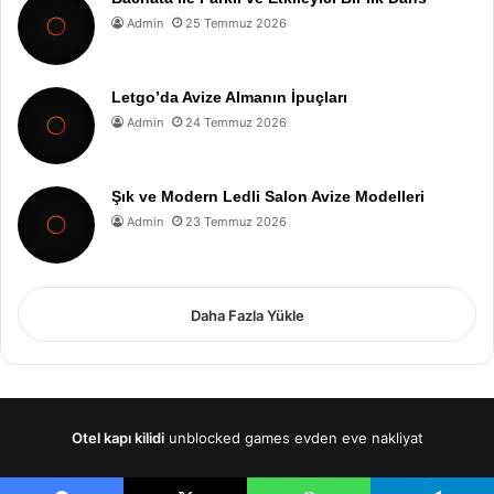
Admin
25 Temmuz 2026
Letgo’da Avize Almanın İpuçları
Admin
24 Temmuz 2026
Şık ve Modern Ledli Salon Avize Modelleri
Admin
23 Temmuz 2026
Daha Fazla Yükle
Otel kapı kilidi
unblocked games
evden eve nakliyat