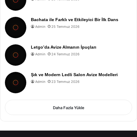
Bachata ile Farklı ve Etkileyici Bir İlk Dans
Admin
25 Temmuz 2026
Letgo’da Avize Almanın İpuçları
Admin
24 Temmuz 2026
Şık ve Modern Ledli Salon Avize Modelleri
Admin
23 Temmuz 2026
Daha Fazla Yükle