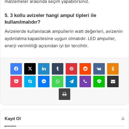
malzemeler arasında seçim yapabilirsiniz.
5. 3 kollu avizeler hangi ampul tipleri ile
kullanılmalıdır?
Avizelerde kullanılacak ampullerin watt değerleri, avizenin
aydınlatma kapasitesine uygun olmalıdır. LED ampuller,
enerji verimliliği açısından iyi bir tercihtir.
Facebook
X
LinkedIn
Tumblr
Pinterest
Reddit
VKontakte
Odnok
Pocket
Skype
Messenger
WhatsApp
Telegram
Viber
Line
E-Posta ile payla
Yazdır
Kayıt Ol