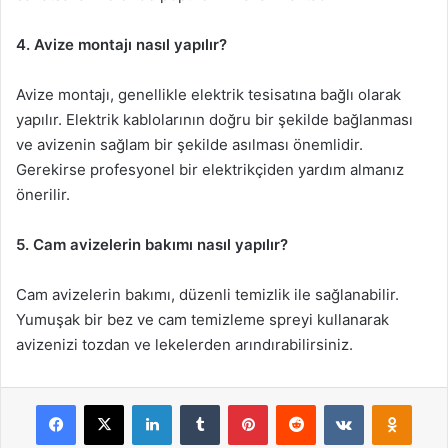
4. Avize montajı nasıl yapılır?
Avize montajı, genellikle elektrik tesisatına bağlı olarak
yapılır. Elektrik kablolarının doğru bir şekilde bağlanması
ve avizenin sağlam bir şekilde asılması önemlidir.
Gerekirse profesyonel bir elektrikçiden yardım almanız
önerilir.
5. Cam avizelerin bakımı nasıl yapılır?
Cam avizelerin bakımı, düzenli temizlik ile sağlanabilir.
Yumuşak bir bez ve cam temizleme spreyi kullanarak
avizenizi tozdan ve lekelerden arındırabilirsiniz.
Facebook
X
LinkedIn
Tumblr
Pinterest
Reddit
VKontakte
Odnok
Pocket
Skype
Messenger
WhatsApp
Telegram
Viber
Line
E-Posta ile payla