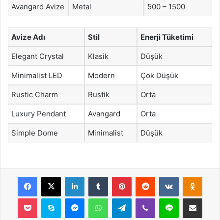
Avangard Avize
Metal
500 – 1500
Avize Adı
Stil
Enerji Tüketimi
Elegant Crystal
Klasik
Düşük
Minimalist LED
Modern
Çok Düşük
Rustic Charm
Rustik
Orta
Luxury Pendant
Avangard
Orta
Simple Dome
Minimalist
Düşük
Facebook
X
LinkedIn
Tumblr
Pinterest
Reddit
VKontakte
Odnok
Pocket
Skype
Messenger
WhatsApp
Telegram
Viber
Line
E-Posta ile payla
Yazdır