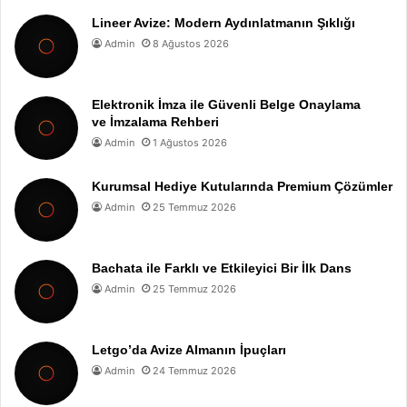
Lineer Avize: Modern Aydınlatmanın Şıklığı
Admin
8 Ağustos 2026
Elektronik İmza ile Güvenli Belge Onaylama
ve İmzalama Rehberi
Admin
1 Ağustos 2026
Kurumsal Hediye Kutularında Premium Çözümler
Admin
25 Temmuz 2026
Bachata ile Farklı ve Etkileyici Bir İlk Dans
Admin
25 Temmuz 2026
Letgo’da Avize Almanın İpuçları
Admin
24 Temmuz 2026