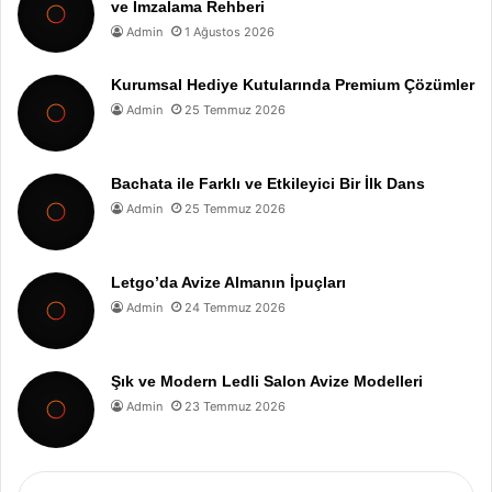
ve İmzalama Rehberi
Admin
1 Ağustos 2026
Kurumsal Hediye Kutularında Premium Çözümler
Admin
25 Temmuz 2026
Bachata ile Farklı ve Etkileyici Bir İlk Dans
Admin
25 Temmuz 2026
Letgo’da Avize Almanın İpuçları
Admin
24 Temmuz 2026
Şık ve Modern Ledli Salon Avize Modelleri
Admin
23 Temmuz 2026