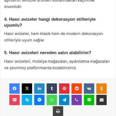
aşındırıcı temizlik ürünleri kullanmaktan kaçınmak
önemlidir.
4. Hasır avizeler hangi dekorasyon stilleriyle
uyumlu?
Hasır avizeler, hem klasik hem de modern dekorasyon
stilleriyle uyum sağlar.
5. Hasır avizeleri nereden satın alabilirim?
Hasır avizeleri, mobilya mağazaları, aydınlatma mağazaları
ve çevrimiçi platformlarda bulabilirsiniz.
Facebook
X
LinkedIn
Tumblr
Pinterest
Reddit
VKontakte
Odnok
Pocket
Skype
Messenger
WhatsApp
Telegram
Viber
Line
E-Posta ile payla
Yazdır