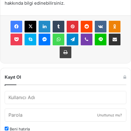
hakkında bilgi edinebilirsiniz.
Facebook
X
LinkedIn
Tumblr
Pinterest
Reddit
VKontakte
Odnok
Pocket
Skype
Messenger
WhatsApp
Telegram
Viber
Line
E-Posta ile payla
Yazdır
Kayıt Ol
Unuttunuz mu?
Beni hatırla