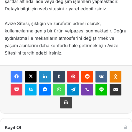
şartlar altında iade veya değişim işlemleri yapmaktadır.
Detaylı bilgi için web sitesini ziyaret edebilirsiniz.
Avize Sitesi, şıklığın ve zarafetin adresi olarak,
kullanıcılarına geniş bir ürün yelpazesi sunmaktadır. Doğru
aydınlatma ile mekanların atmosferini değiştirmek ve
yaşam alanlarını daha konforlu hale getirmek için Avize
Sitesi’ni tercih edebilirsiniz.
Facebook
X
LinkedIn
Tumblr
Pinterest
Reddit
VKontakte
Odnok
Pocket
Skype
Messenger
WhatsApp
Telegram
Viber
Line
E-Posta ile payla
Yazdır
Kayıt Ol