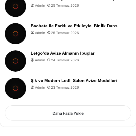
Admin
25 Temmuz 2026
Bachata ile Farklı ve Etkileyici Bir İlk Dans
Admin
25 Temmuz 2026
Letgo’da Avize Almanın İpuçları
Admin
24 Temmuz 2026
Şık ve Modern Ledli Salon Avize Modelleri
Admin
23 Temmuz 2026
Daha Fazla Yükle