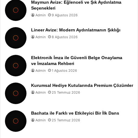
Maymun Avize: Eğlenceli ve Şık Aydınlatma
Seçenekleri
Admin
9 Ağustos 2026
Lineer Avize: Modern Aydınlatmanın Şıklığı
Admin
8 Ağustos 2026
Elektronik İmza ile Güvenli Belge Onaylama
ve İmzalama Rehberi
Admin
1 Ağustos 2026
Kurumsal Hediye Kutularında Premium Çözümler
Admin
25 Temmuz 2026
Bachata ile Farklı ve Etkileyici Bir İlk Dans
Admin
25 Temmuz 2026