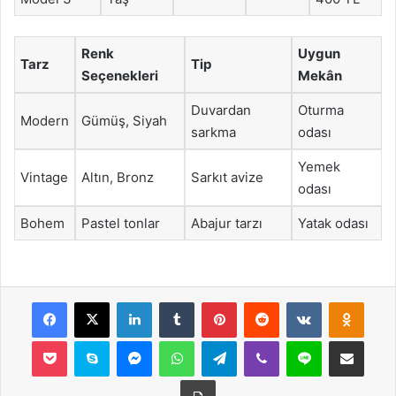
Renk
Uygun
Tarz
Tip
Seçenekleri
Mekân
Duvardan
Oturma
Modern
Gümüş, Siyah
sarkma
odası
Yemek
Vintage
Altın, Bronz
Sarkıt avize
odası
Bohem
Pastel tonlar
Abajur tarzı
Yatak odası
Facebook
X
LinkedIn
Tumblr
Pinterest
Reddit
VKontakte
Odnok
Pocket
Skype
Messenger
WhatsApp
Telegram
Viber
Line
E-Posta ile payla
Yazdır