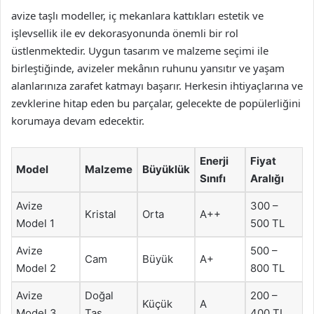
avize taşlı modeller, iç mekanlara kattıkları estetik ve
işlevsellik ile ev dekorasyonunda önemli bir rol
üstlenmektedir. Uygun tasarım ve malzeme seçimi ile
birleştiğinde, avizeler mekânın ruhunu yansıtır ve yaşam
alanlarınıza zarafet katmayı başarır. Herkesin ihtiyaçlarına ve
zevklerine hitap eden bu parçalar, gelecekte de popülerliğini
korumaya devam edecektir.
Enerji
Fiyat
Model
Malzeme
Büyüklük
Sınıfı
Aralığı
Avize
300 –
Kristal
Orta
A++
Model 1
500 TL
Avize
500 –
Cam
Büyük
A+
Model 2
800 TL
Avize
Doğal
200 –
Küçük
A
Model 3
Taş
400 TL