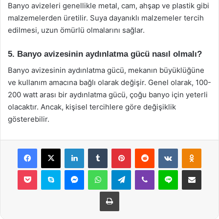
Banyo avizeleri genellikle metal, cam, ahşap ve plastik gibi
malzemelerden üretilir. Suya dayanıklı malzemeler tercih
edilmesi, uzun ömürlü olmalarını sağlar.
5. Banyo avizesinin aydınlatma gücü nasıl olmalı?
Banyo avizesinin aydınlatma gücü, mekanın büyüklüğüne
ve kullanım amacına bağlı olarak değişir. Genel olarak, 100-
200 watt arası bir aydınlatma gücü, çoğu banyo için yeterli
olacaktır. Ancak, kişisel tercihlere göre değişiklik
gösterebilir.
Facebook
X
LinkedIn
Tumblr
Pinterest
Reddit
VKontakte
Odnok
Pocket
Skype
Messenger
WhatsApp
Telegram
Viber
Line
E-Posta ile payla
Yazdır