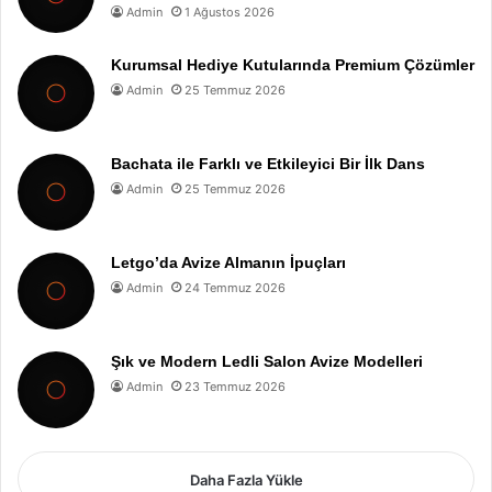
Admin
1 Ağustos 2026
Kurumsal Hediye Kutularında Premium Çözümler
Admin
25 Temmuz 2026
Bachata ile Farklı ve Etkileyici Bir İlk Dans
Admin
25 Temmuz 2026
Letgo’da Avize Almanın İpuçları
Admin
24 Temmuz 2026
Şık ve Modern Ledli Salon Avize Modelleri
Admin
23 Temmuz 2026
Daha Fazla Yükle