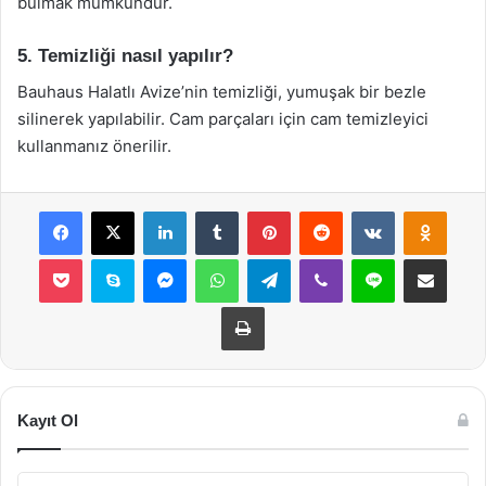
bulmak mümkündür.
5. Temizliği nasıl yapılır?
Bauhaus Halatlı Avize’nin temizliği, yumuşak bir bezle
silinerek yapılabilir. Cam parçaları için cam temizleyici
kullanmanız önerilir.
Facebook
X
LinkedIn
Tumblr
Pinterest
Reddit
VKontakte
Odnok
Pocket
Skype
Messenger
WhatsApp
Telegram
Viber
Line
E-Posta ile payla
Yazdır
Kayıt Ol