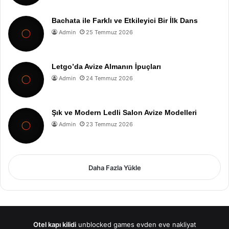
Bachata ile Farklı ve Etkileyici Bir İlk Dans
Admin
25 Temmuz 2026
Letgo’da Avize Almanın İpuçları
Admin
24 Temmuz 2026
Şık ve Modern Ledli Salon Avize Modelleri
Admin
23 Temmuz 2026
Daha Fazla Yükle
Otel kapı kilidi
unblocked games
evden eve nakliyat