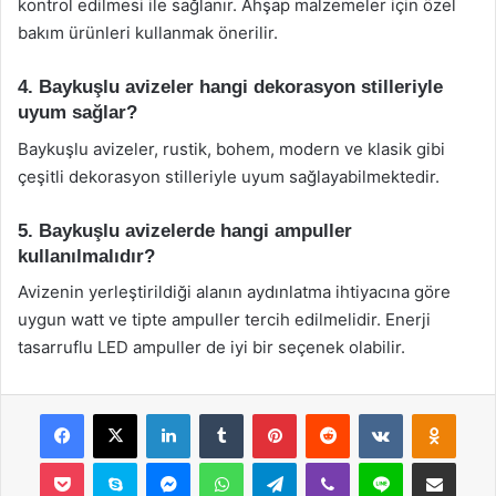
kontrol edilmesi ile sağlanır. Ahşap malzemeler için özel
bakım ürünleri kullanmak önerilir.
4. Baykuşlu avizeler hangi dekorasyon stilleriyle
uyum sağlar?
Baykuşlu avizeler, rustik, bohem, modern ve klasik gibi
çeşitli dekorasyon stilleriyle uyum sağlayabilmektedir.
5. Baykuşlu avizelerde hangi ampuller
kullanılmalıdır?
Avizenin yerleştirildiği alanın aydınlatma ihtiyacına göre
uygun watt ve tipte ampuller tercih edilmelidir. Enerji
tasarruflu LED ampuller de iyi bir seçenek olabilir.
Facebook
X
LinkedIn
Tumblr
Pinterest
Reddit
VKontakte
Odnok
Pocket
Skype
Messenger
WhatsApp
Telegram
Viber
Line
E-Posta ile payla