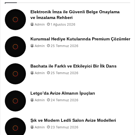
Elektronik İmza ile Güvenli Belge Onaylama
ve İmzalama Rehberi
Admin
1 Ağustos 2026
Kurumsal Hediye Kutularında Premium Çözümler
Admin
25 Temmuz 2026
Bachata ile Farklı ve Etkileyici Bir İlk Dans
Admin
25 Temmuz 2026
Letgo’da Avize Almanın İpuçları
Admin
24 Temmuz 2026
Şık ve Modern Ledli Salon Avize Modelleri
Admin
23 Temmuz 2026