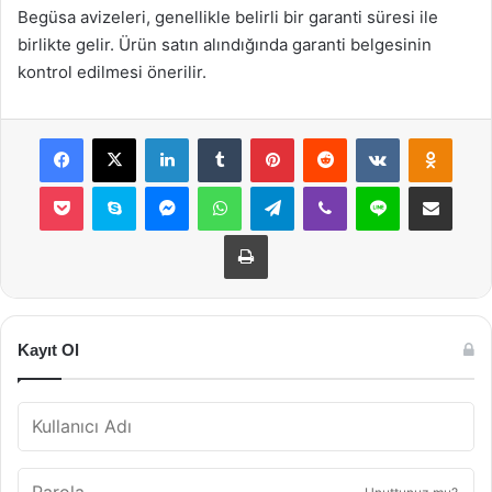
Begüsa avizeleri, genellikle belirli bir garanti süresi ile
birlikte gelir. Ürün satın alındığında garanti belgesinin
kontrol edilmesi önerilir.
Facebook
X
LinkedIn
Tumblr
Pinterest
Reddit
VKontakte
Odnok
Pocket
Skype
Messenger
WhatsApp
Telegram
Viber
Line
E-Posta ile payla
Yazdır
Kayıt Ol