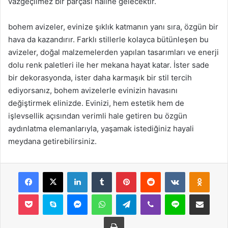
vazgeçilmez bir parçası haline gelecektir.
bohem avizeler, evinize şıklık katmanın yanı sıra, özgün bir
hava da kazandırır. Farklı stillerle kolayca bütünleşen bu
avizeler, doğal malzemelerden yapılan tasarımları ve enerji
dolu renk paletleri ile her mekana hayat katar. İster sade
bir dekorasyonda, ister daha karmaşık bir stil tercih
ediyorsanız, bohem avizelerle evinizin havasını
değiştirmek elinizde. Evinizi, hem estetik hem de
işlevsellik açısından verimli hale getiren bu özgün
aydınlatma elemanlarıyla, yaşamak istediğiniz hayali
meydana getirebilirsiniz.
Facebook
X
LinkedIn
Tumblr
Pinterest
Reddit
VKontakte
Odnok
Pocket
Skype
Messenger
WhatsApp
Telegram
Viber
Line
E-Posta ile payla
Yazdır