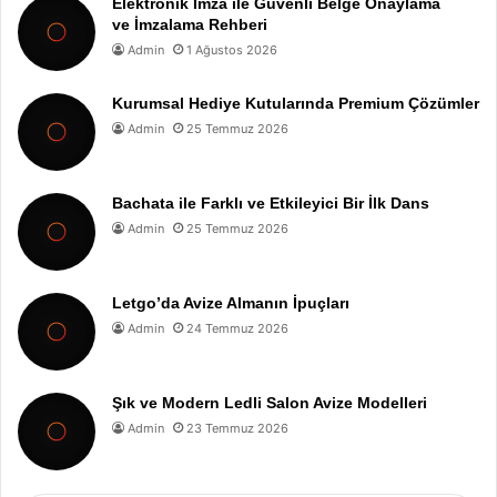
Elektronik İmza ile Güvenli Belge Onaylama
ve İmzalama Rehberi
Admin
1 Ağustos 2026
Kurumsal Hediye Kutularında Premium Çözümler
Admin
25 Temmuz 2026
Bachata ile Farklı ve Etkileyici Bir İlk Dans
Admin
25 Temmuz 2026
Letgo’da Avize Almanın İpuçları
Admin
24 Temmuz 2026
Şık ve Modern Ledli Salon Avize Modelleri
Admin
23 Temmuz 2026