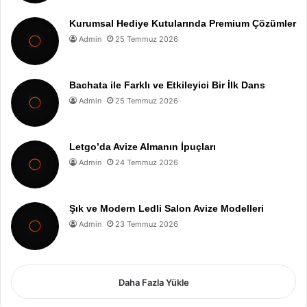
Kurumsal Hediye Kutularında Premium Çözümler
Admin
25 Temmuz 2026
Bachata ile Farklı ve Etkileyici Bir İlk Dans
Admin
25 Temmuz 2026
Letgo’da Avize Almanın İpuçları
Admin
24 Temmuz 2026
Şık ve Modern Ledli Salon Avize Modelleri
Admin
23 Temmuz 2026
Daha Fazla Yükle