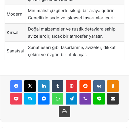
Minimalist çizgilerle şıklığı bir araya getirir.
Modern
Genellikle sade ve işlevsel tasarımlar içerir.
Doğal malzemeler ve rustik detaylara sahip
Kırsal
avizelerdir, sıcak bir atmosfer yaratır.
Sanat eseri gibi tasarlanmış avizeler, dikkat
Sanatsal
çekici ve özgün bir ufuk açar.
Facebook
X
LinkedIn
Tumblr
Pinterest
Reddit
VKontakte
Odnok
Pocket
Skype
Messenger
WhatsApp
Telegram
Viber
Line
E-Posta ile payla
Yazdır