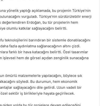
a yönelik yaptığı açıklamada, bu projenin Türkiye’nin
 bulunacağını vurguladı. Türkiye’nin sürdürülebilir enerji
k değerlendiren Erdoğan, bu tür projelerin hem
ye olumlu katkılar sağlayacağını belirtti.
u teknolojilerini barındıran bir sistemle donatılacağını
 daha fazla aydınlatma sağlanacağının altını çizdi.
ra farklı bir hava katacağını belirtti. Özel tasarımlar
hem işlevsel hem de görsel açıdan zenginlik sunacağına
zun ömürlü malzemelerle yapılacağını, böylece sık
alkacağını söyledi. Bu durumun, hem ekonomik
tajlar sağlayacağını dile getirdi. Uzun vadeli bir
zel sektör iş birlikleriyle hayata geçirilecek.
na giden yolda bu tür projelere devam edileceğini