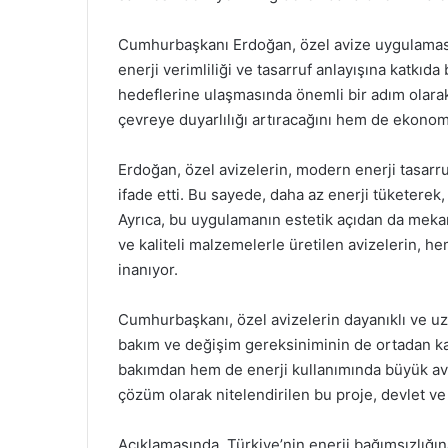
Cumhurbaşkanı Erdoğan, özel avize uygulamasın
enerji verimliliği ve tasarruf anlayışına katkıda
hedeflerine ulaşmasında önemli bir adım olara
çevreye duyarlılığı artıracağını hem de ekonomi
Erdoğan, özel avizelerin, modern enerji tasarruf
ifade etti. Bu sayede, daha az enerji tüketerek,
Ayrıca, bu uygulamanın estetik açıdan da mekanla
ve kaliteli malzemelerle üretilen avizelerin, 
inanıyor.
Cumhurbaşkanı, özel avizelerin dayanıklı ve u
bakım ve değişim gereksiniminin de ortadan k
bakımdan hem de enerji kullanımında büyük avan
çözüm olarak nitelendirilen bu proje, devlet ve ö
Açıklamasında, Türkiye’nin enerji bağımsızlığı