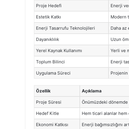
Proje Hedefi
Enerji ve
Estetik Katkı
Modern ta
Enerji Tasarrufu Teknolojileri
Daha az e
Dayanıklılık
Uzun ömü
Yerel Kaynak Kullanımı
Yerli ve 
Toplum Bilinci
Enerji ta
Uygulama Süreci
Projenin 
Özellik
Açıklama
Proje Süresi
Önümüzdeki dönemde ta
Hedef Kitle
Hem ticari alanlar hem 
Ekonomi Katkısı
Enerji bağımsızlığını ar