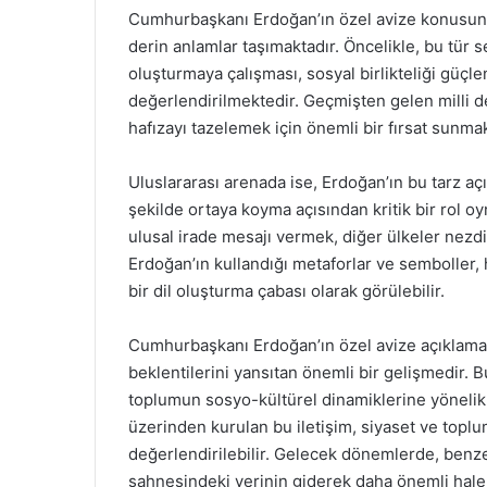
Cumhurbaşkanı Erdoğan’ın özel avize konusunda
derin anlamlar taşımaktadır. Öncelikle, bu tür s
oluşturmaya çalışması, sosyal birlikteliği güçl
değerlendirilmektedir. Geçmişten gelen milli 
hafızayı tazelemek için önemli bir fırsat sunmak
Uluslararası arenada ise, Erdoğan’ın bu tarz açı
şekilde ortaya koyma açısından kritik bir rol o
ulusal irade mesajı vermek, diğer ülkeler nezdin
Erdoğan’ın kullandığı metaforlar ve semboller, 
bir dil oluşturma çabası olarak görülebilir.
Cumhurbaşkanı Erdoğan’ın özel avize açıklamas
beklentilerini yansıtan önemli bir gelişmedir. B
toplumun sosyo-kültürel dinamiklerine yönelik 
üzerinden kurulan bu iletişim, siyaset ve topl
değerlendirilebilir. Gelecek dönemlerde, benze
sahnesindeki yerinin giderek daha önemli hal