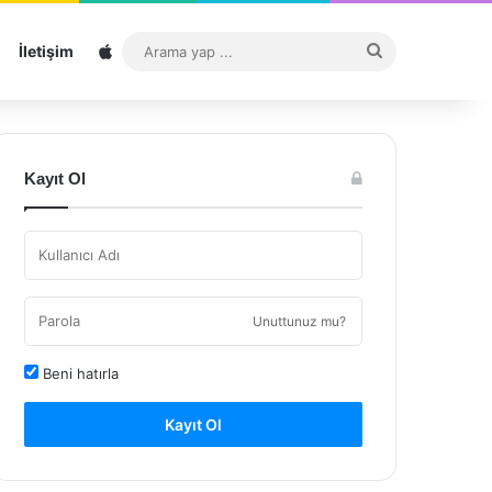
Sitemap
Arama
İletişim
yap
...
Kayıt Ol
Unuttunuz mu?
Beni hatırla
Kayıt Ol