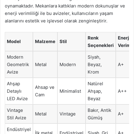
oynamaktadır. Mekanlara kattıkları modern dokunuşlar ve
enerji verimliliği ile bu avizeler, kullanıcıların yaşam
alanlarını estetik ve işlevsel olarak zenginleştirir.
Renk
Enerji
Model
Malzeme
Stil
Seçenekleri
Verimlil
Modern
Siyah,
Geometrik
Metal
Modern
Beyaz,
A+
Avize
Krom
Ahşap
Natürel
Ahsap ve
Detaylı
Minimalist
Ahşap,
A++
Cam
LED Avize
Beyaz
Vintage
Bakır, Antik
Metal
Vintage
A+
Stil Avize
Gümüş
Endüstriyel
İlk metal
Endüstriyel
Siyah, Gri
A+