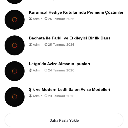
Kurumsal Hediye Kutularında Premium Çözümler
Admin
25 Temmuz 2026
Bachata ile Farklı ve Etkileyici Bir İlk Dans
Admin
25 Temmuz 2026
Letgo’da Avize Almanın İpuçları
Admin
24 Temmuz 2026
Şık ve Modern Ledli Salon Avize Modelleri
Admin
23 Temmuz 2026
Daha Fazla Yükle