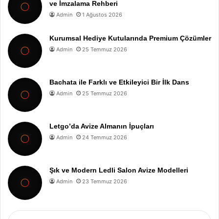
ve İmzalama Rehberi
Admin
1 Ağustos 2026
Kurumsal Hediye Kutularında Premium Çözümler
Admin
25 Temmuz 2026
Bachata ile Farklı ve Etkileyici Bir İlk Dans
Admin
25 Temmuz 2026
Letgo’da Avize Almanın İpuçları
Admin
24 Temmuz 2026
Şık ve Modern Ledli Salon Avize Modelleri
Admin
23 Temmuz 2026