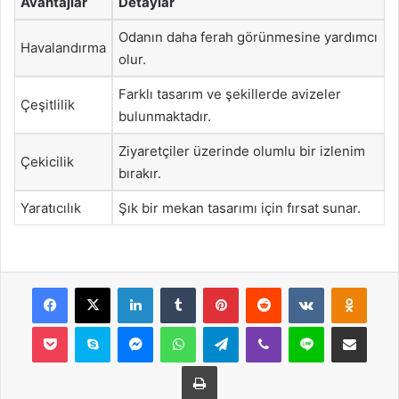
Avantajlar
Detaylar
Odanın daha ferah görünmesine yardımcı
Havalandırma
olur.
Farklı tasarım ve şekillerde avizeler
Çeşitlilik
bulunmaktadır.
Ziyaretçiler üzerinde olumlu bir izlenim
Çekicilik
bırakır.
Yaratıcılık
Şık bir mekan tasarımı için fırsat sunar.
Facebook
X
LinkedIn
Tumblr
Pinterest
Reddit
VKontakte
Odnok
Pocket
Skype
Messenger
WhatsApp
Telegram
Viber
Line
E-Posta ile payla
Yazdır