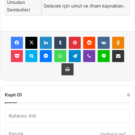
Umudun
Gelecek için umut ve ilham kaynakları.
Sembolleri
Facebook
X
LinkedIn
Tumblr
Pinterest
Reddit
VKontakte
Odnok
Pocket
Skype
Messenger
WhatsApp
Telegram
Viber
Line
E-Posta ile payla
Yazdır
Kayıt Ol
Unuttunuz mu?