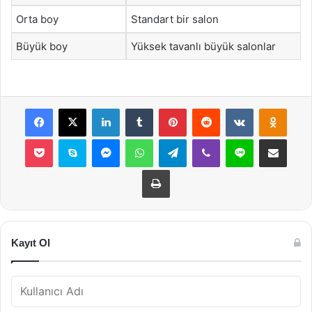
Orta boy
Standart bir salon
Büyük boy
Yüksek tavanlı büyük salonlar
Facebook
X
LinkedIn
Tumblr
Pinterest
Reddit
VKontakte
Odnok
Pocket
Skype
Messenger
WhatsApp
Telegram
Viber
Line
E-Posta ile payla
Yazdır
Kayıt Ol