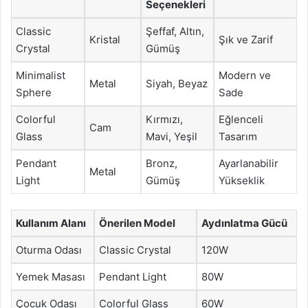
Seçenekleri
Classic
Şeffaf, Altın,
Kristal
Şık ve Zarif
Crystal
Gümüş
Minimalist
Modern ve
Metal
Siyah, Beyaz
Sphere
Sade
Colorful
Kırmızı,
Eğlenceli
Cam
Glass
Mavi, Yeşil
Tasarım
Pendant
Bronz,
Ayarlanabilir
Metal
Light
Gümüş
Yükseklik
Kullanım Alanı
Önerilen Model
Aydınlatma Gücü
Oturma Odası
Classic Crystal
120W
Yemek Masası
Pendant Light
80W
Çocuk Odası
Colorful Glass
60W