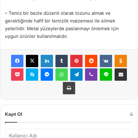
– Temiz bir bezle düzenli olarak tozunu almak ve
gerektiğinde hafif bir temizlik malzemesi ile silmek
yeterlidir. Metal yüzeylerde paslanmayı önlemek için
uygun ürünler kullanılmalıdır.
Facebook
X
LinkedIn
Tumblr
Pinterest
Reddit
VKontakte
Odnok
Pocket
Skype
Messenger
WhatsApp
Telegram
Viber
Line
E-Posta ile payla
Yazdır
Kayıt Ol