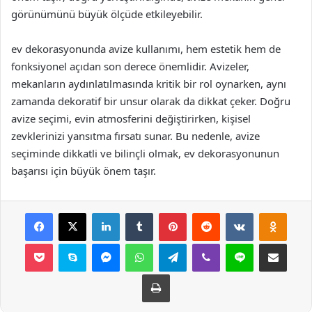
görünümünü büyük ölçüde etkileyebilir.
ev dekorasyonunda avize kullanımı, hem estetik hem de
fonksiyonel açıdan son derece önemlidir. Avizeler,
mekanların aydınlatılmasında kritik bir rol oynarken, aynı
zamanda dekoratif bir unsur olarak da dikkat çeker. Doğru
avize seçimi, evin atmosferini değiştirirken, kişisel
zevklerinizi yansıtma fırsatı sunar. Bu nedenle, avize
seçiminde dikkatli ve bilinçli olmak, ev dekorasyonunun
başarısı için büyük önem taşır.
Facebook
X
LinkedIn
Tumblr
Pinterest
Reddit
VKontakte
Odnok
Pocket
Skype
Messenger
WhatsApp
Telegram
Viber
Line
E-Posta ile payla
Yazdır