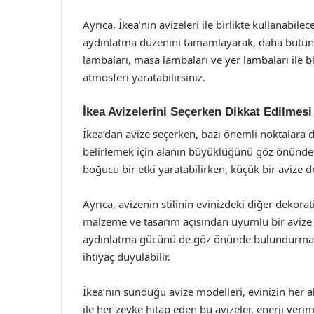
Ayrıca, İkea’nın avizeleri ile birlikte kullanabil
aydınlatma düzenini tamamlayarak, daha bütüns
lambaları, masa lambaları ve yer lambaları ile bir
atmosferi yaratabilirsiniz.
İkea Avizelerini Seçerken Dikkat Edilmes
İkea’dan avize seçerken, bazı önemli noktalara 
belirlemek için alanın büyüklüğünü göz önünde 
boğucu bir etki yaratabilirken, küçük bir avize d
Ayrıca, avizenin stilinin evinizdeki diğer dekora
malzeme ve tasarım açısından uyumlu bir avize se
aydınlatma gücünü de göz önünde bulundurmalısın
ihtiyaç duyulabilir.
İkea’nın sunduğu avize modelleri, evinizin her ala
ile her zevke hitap eden bu avizeler, enerji verim