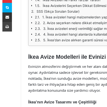
Skype
İkea Avizelerini Seçerken Dikkat Edilmesi
SSS (Sıkça Sorulan Sorular)
E-Posta ile paylaş
1. İkea avizeleri hangi malzemelerden ya
Yazdır
2. Avize seçerken nelere dikkat etmeliyi
3. İkea avizeleri enerji verimliliği sağlar m
4. İkea avizeleri hangi alanlarda kullanılab
5. İkea'dan avize alırken garanti süresi v
İkea Avize Modelleri ile Evinizi
Evinizin atmosferini değiştirmek ve her alanı da
oynar. Aydınlatma sadece işlevsel bir gereksini
noktada, İkea’nın sunduğu avize modelleri, moder
farklı tarz ve ihtiyaçlara hitap eden geniş bir a
aydınlatma konusunda size yardımcı oluyor.
İkea’nın Avize Tasarımı ve Çeşitliliği