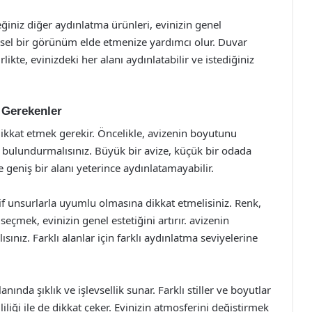
eceğiniz diğer aydınlatma ürünleri, evinizin genel
el bir görünüm elde etmenize yardımcı olur. Duvar
likte, evinizdeki her alanı aydınlatabilir ve istediğiniz
i Gerekenler
dikkat etmek gerekir. Öncelikle, avizenin boyutunu
bulundurmalısınız. Büyük bir avize, küçük bir odada
e geniş bir alanı yeterince aydınlatamayabilir.
tif unsurlarla uyumlu olmasına dikkat etmelisiniz. Renk,
çmek, evinizin genel estetiğini artırır. avizenin
ız. Farklı alanlar için farklı aydınlatma seviyelerine
nında şıklık ve işlevsellik sunar. Farklı stiller ve boyutlar
liliği ile de dikkat çeker. Evinizin atmosferini değiştirmek