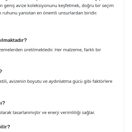
’nın geniş avize koleksiyonunu keşfetmek, doğru bir seçim
n ruhunu yansıtan en önemli unsurlardan biridir.
pılmaktadır?
lzemelerden üretilmektedir. Her malzeme, farklı bir
?
ili, avizenin boyutu ve aydınlatma gücü gibi faktörlere
mı?
arak tasarlanmıştır ve enerji verimliliği sağlar.
ilir?