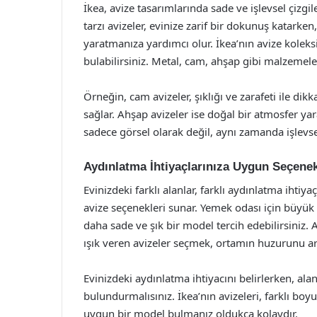
İkea, avize tasarımlarında sade ve işlevsel çizgi
tarzı avizeler, evinize zarif bir dokunuş katarken
yaratmanıza yardımcı olur. İkea’nın avize kolek
bulabilirsiniz. Metal, cam, ahşap gibi malzemel
Örneğin, cam avizeler, şıklığı ve zarafeti ile d
sağlar. Ahşap avizeler ise doğal bir atmosfer yara
sadece görsel olarak değil, aynı zamanda işlevsel
Aydınlatma İhtiyaçlarınıza Uygun Seçenek
Evinizdeki farklı alanlar, farklı aydınlatma ihtiyaç
avize seçenekleri sunar. Yemek odası için büyük v
daha sade ve şık bir model tercih edebilirsiniz. 
ışık veren avizeler seçmek, ortamın huzurunu art
Evinizdeki aydınlatma ihtiyacını belirlerken, a
bulundurmalısınız. İkea’nın avizeleri, farklı boy
uygun bir model bulmanız oldukça kolaydır.