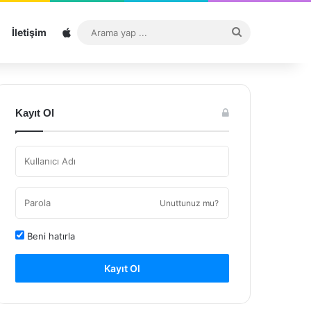
Sitemap
Arama
İletişim
yap
...
Kayıt Ol
Unuttunuz mu?
Beni hatırla
Kayıt Ol