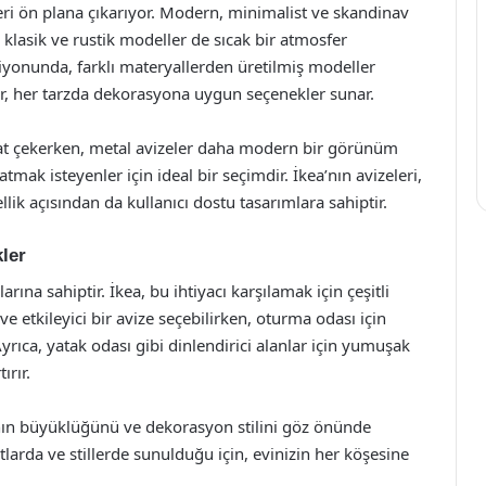
leri ön plana çıkarıyor. Modern, minimalist ve skandinav
, klasik ve rustik modeller de sıcak bir atmosfer
siyonunda, farklı materyallerden üretilmiş modeller
er, her tarzda dekorasyona uygun seçenekler sunar.
ikkat çekerken, metal avizeler daha modern bir görünüm
tmak isteyenler için ideal bir seçimdir. İkea’nın avizeleri,
lik açısından da kullanıcı dostu tasarımlara sahiptir.
ler
larına sahiptir. İkea, bu ihtiyacı karşılamak için çeşitli
e etkileyici bir avize seçebilirken, oturma odası için
Ayrıca, yatak odası gibi dinlendirici alanlar için yumuşak
ırır.
lanın büyüklüğünü ve dekorasyon stilini göz önünde
utlarda ve stillerde sunulduğu için, evinizin her köşesine