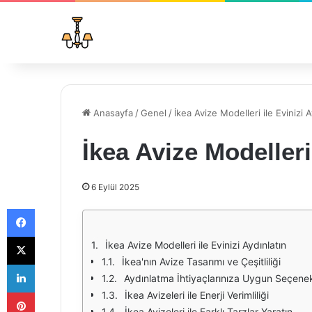
Anasayfa
/
Genel
/
İkea Avize Modelleri ile Evinizi A
İkea Avize Modelleri 
6 Eylül 2025
Facebook
X
İkea Avize Modelleri ile Evinizi Aydınlatın
İkea'nın Avize Tasarımı ve Çeşitliliği
LinkedIn
Aydınlatma İhtiyaçlarınıza Uygun Seçenek
Pinterest
İkea Avizeleri ile Enerji Verimliliği
İkea Avizeleri ile Farklı Tarzlar Yaratın