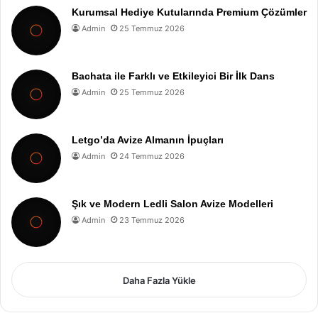
Kurumsal Hediye Kutularında Premium Çözümler
Admin
25 Temmuz 2026
Bachata ile Farklı ve Etkileyici Bir İlk Dans
Admin
25 Temmuz 2026
Letgo’da Avize Almanın İpuçları
Admin
24 Temmuz 2026
Şık ve Modern Ledli Salon Avize Modelleri
Admin
23 Temmuz 2026
Daha Fazla Yükle