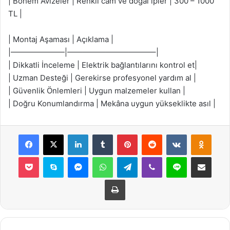
| Bohem Avizeler | Renkli cam ve doğal ipler | 300 – 1000
TL |
| Montaj Aşaması | Açıklama |
|———————|———————————–|
| Dikkatli İnceleme | Elektrik bağlantılarını kontrol et|
| Uzman Desteği | Gerekirse profesyonel yardım al |
| Güvenlik Önlemleri | Uygun malzemeler kullan |
| Doğru Konumlandırma | Mekâna uygun yükseklikte asıl |
Facebook
X
LinkedIn
Tumblr
Pinterest
Reddit
VKontakte
Odnok
Pocket
Skype
Messenger
WhatsApp
Telegram
Viber
Line
E-Posta ile payla
Yazdır