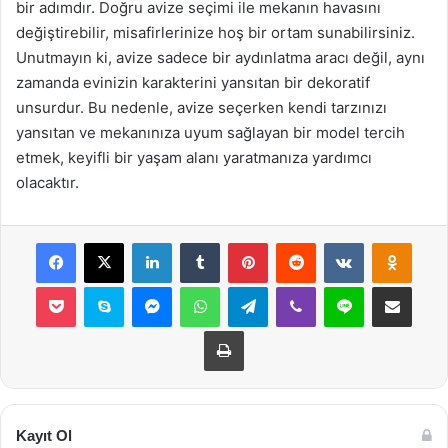
bir adımdır. Doğru avize seçimi ile mekanın havasını
değiştirebilir, misafirlerinize hoş bir ortam sunabilirsiniz.
Unutmayın ki, avize sadece bir aydınlatma aracı değil, aynı
zamanda evinizin karakterini yansıtan bir dekoratif
unsurdur. Bu nedenle, avize seçerken kendi tarzınızı
yansıtan ve mekanınıza uyum sağlayan bir model tercih
etmek, keyifli bir yaşam alanı yaratmanıza yardımcı
olacaktır.
Facebook
X
LinkedIn
Tumblr
Pinterest
Reddit
VKontakte
Odnok
Pocket
Skype
Messenger
WhatsApp
Telegram
Viber
Line
E-Posta ile payla
Yazdır
Kayıt Ol