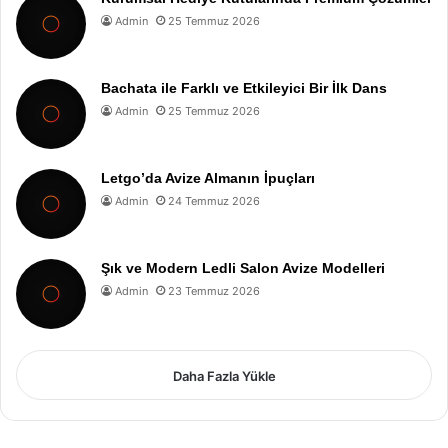
Admin
25 Temmuz 2026
Bachata ile Farklı ve Etkileyici Bir İlk Dans
Admin
25 Temmuz 2026
Letgo’da Avize Almanın İpuçları
Admin
24 Temmuz 2026
Şık ve Modern Ledli Salon Avize Modelleri
Admin
23 Temmuz 2026
Daha Fazla Yükle