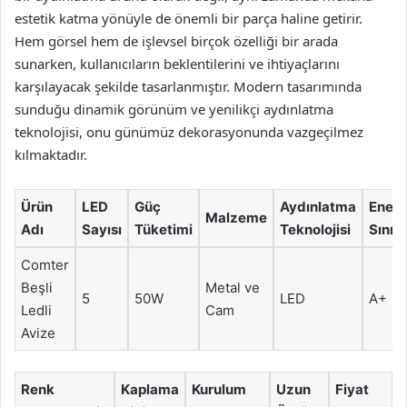
estetik katma yönüyle de önemli bir parça haline getirir.
Hem görsel hem de işlevsel birçok özelliği bir arada
sunarken, kullanıcıların beklentilerini ve ihtiyaçlarını
karşılayacak şekilde tasarlanmıştır. Modern tasarımında
sunduğu dinamik görünüm ve yenilikçi aydınlatma
teknolojisi, onu günümüz dekorasyonunda vazgeçilmez
kılmaktadır.
Ürün
LED
Güç
Aydınlatma
Enerji
Malzeme
Adı
Sayısı
Tüketimi
Teknolojisi
Sınıfı
Comter
Beşli
Metal ve
5
50W
LED
A+
Ledli
Cam
Avize
Renk
Kaplama
Kurulum
Uzun
Fiyat