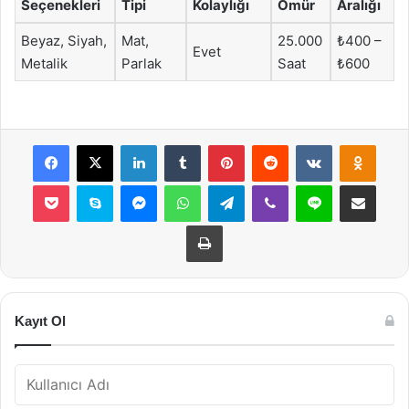
Seçenekleri
Tipi
Kolaylığı
Ömür
Aralığı
Beyaz, Siyah,
Mat,
25.000
₺400 –
Evet
Metalik
Parlak
Saat
₺600
Facebook
X
LinkedIn
Tumblr
Pinterest
Reddit
VKontakte
Odnok
Pocket
Skype
Messenger
WhatsApp
Telegram
Viber
Line
E-Posta ile payla
Yazdır
Kayıt Ol