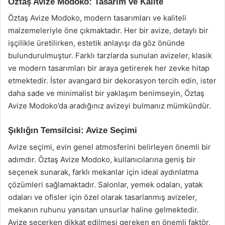
Öztaş Avize Modoko: Tasarım ve Kalite
Öztaş Avize Modoko, modern tasarımları ve kaliteli
malzemeleriyle öne çıkmaktadır. Her bir avize, detaylı bir
işçilikle üretilirken, estetik anlayışı da göz önünde
bulundurulmuştur. Farklı tarzlarda sunulan avizeler, klasik
ve modern tasarımları bir araya getirerek her zevke hitap
etmektedir. İster avangard bir dekorasyon tercih edin, ister
daha sade ve minimalist bir yaklaşım benimseyin, Öztaş
Avize Modoko’da aradığınız avizeyi bulmanız mümkündür.
Şıklığın Temsilcisi: Avize Seçimi
Avize seçimi, evin genel atmosferini belirleyen önemli bir
adımdır. Öztaş Avize Modoko, kullanıcılarına geniş bir
seçenek sunarak, farklı mekanlar için ideal aydınlatma
çözümleri sağlamaktadır. Salonlar, yemek odaları, yatak
odaları ve ofisler için özel olarak tasarlanmış avizeler,
mekanın ruhunu yansıtan unsurlar haline gelmektedir.
Avize seçerken dikkat edilmesi gereken en önemli faktör,