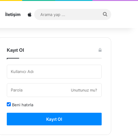
Sitemap
Arama
İletişim
yap
...
Kayıt Ol
Unuttunuz mu?
Beni hatırla
Kayıt Ol