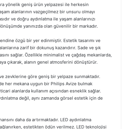
çlara yönelik geniş ürün yelpazesi ile herkesin
aşam alanlarının vazgeçilmez bir unsuru olmayı
çasıdır ve doğru aydınlatma ile yaşam alanlarınızı
önüşümde yanınızda olan güvenilir bir markadır.
ndine özgü bir yer edinmiştir. Estetik tasarımı ve
alanlarına zarif bir dokunuş kazandırır. Sade ve şık
lmasını sağlar. Özellikle minimalist ve çağdaş mekanlarda,
rtaya çıkarak, alanın genel atmosferini dönüştürür.
ına ve zevklerine göre geniş bir yelpaze sunmaktadır.
nde her mekana uygun bir Philips Avize bulmak
cari alanlarda kullanım açısından esneklik sağlar.
ydınlatma değil, aynı zamanda görsel estetik için de
rmansını daha da artırmaktadır. LED aydınlatma
 sağlanırken, estetikten ödün verilmez. LED teknolojisi