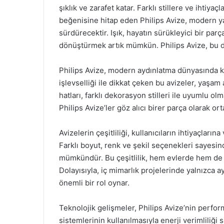
şıklık ve zarafet katar. Farklı stillere ve ihtiya
beğenisine hitap eden Philips Avize, modern y
sürdürecektir. Işık, hayatın sürükleyici bir par
dönüştürmek artık mümkün. Philips Avize, bu d
Philips Avize, modern aydınlatma dünyasında ke
işlevselliği ile dikkat çeken bu avizeler, yaşam 
hatları, farklı dekorasyon stilleri ile uyumlu o
Philips Avize’ler göz alıcı birer parça olarak o
Avizelerin çeşitliliği, kullanıcıların ihtiyaçlar
Farklı boyut, renk ve şekil seçenekleri sayesi
mümkündür. Bu çeşitlilik, hem evlerde hem de ti
Dolayısıyla, iç mimarlık projelerinde yalnızca a
önemli bir rol oynar.
Teknolojik gelişmeler, Philips Avize’nin perfo
sistemlerinin kullanılmasıyla enerji verimliliği