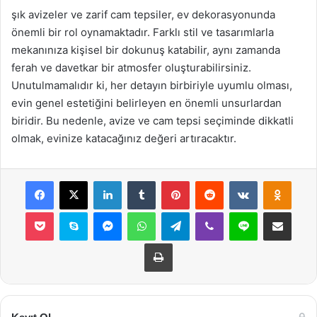
şık avizeler ve zarif cam tepsiler, ev dekorasyonunda
önemli bir rol oynamaktadır. Farklı stil ve tasarımlarla
mekanınıza kişisel bir dokunuş katabilir, aynı zamanda
ferah ve davetkar bir atmosfer oluşturabilirsiniz.
Unutulmamalıdır ki, her detayın birbiriyle uyumlu olması,
evin genel estetiğini belirleyen en önemli unsurlardan
biridir. Bu nedenle, avize ve cam tepsi seçiminde dikkatli
olmak, evinize katacağınız değeri artıracaktır.
Facebook
X
LinkedIn
Tumblr
Pinterest
Reddit
VKontakte
Odnok
Pocket
Skype
Messenger
WhatsApp
Telegram
Viber
Line
E-Posta ile payla
Yazdır