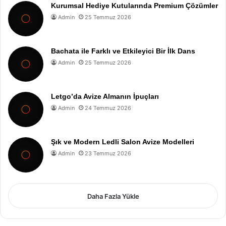
Kurumsal Hediye Kutularında Premium Çözümler
Admin
25 Temmuz 2026
Bachata ile Farklı ve Etkileyici Bir İlk Dans
Admin
25 Temmuz 2026
Letgo’da Avize Almanın İpuçları
Admin
24 Temmuz 2026
Şık ve Modern Ledli Salon Avize Modelleri
Admin
23 Temmuz 2026
Daha Fazla Yükle