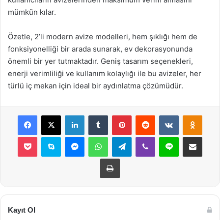
mümkün kılar.
Özetle, 2’li modern avize modelleri, hem şıklığı hem de
fonksiyonelliği bir arada sunarak, ev dekorasyonunda
önemli bir yer tutmaktadır. Geniş tasarım seçenekleri,
enerji verimliliği ve kullanım kolaylığı ile bu avizeler, her
türlü iç mekan için ideal bir aydınlatma çözümüdür.
Facebook
X
LinkedIn
Tumblr
Pinterest
Reddit
VKontakte
Odnok
Pocket
Skype
Messenger
WhatsApp
Telegram
Viber
Line
E-Posta ile payla
Yazdır
Kayıt Ol