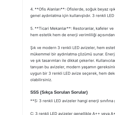
4. **Ofis Alanları**: Ofislerde, soğuk beyaz ışı
genel aydınlatma için kullanışlıdır. 3 renkli L
5. **Ticari Mekanlar**: Restoranlar, kafeler ve 
hem estetik hem de enerji verimliliği açısından
Şık ve modern 3 renkli LED avizeler, hem esteti
mükemmel bir aydınlatma çözümü sunar. Enerji v
ve şık tasarımları ile dikkat çekerler. Kullanıcı
tanıyan bu avizeler, modern yaşamın gereksinim
uygun bir 3 renkli LED avize seçerek, hem dek
olabilirsiniz.
SSS (Sıkça Sorulan Sorular)
**S: 3 renkli LED avizeler hangi enerji sınıfına
C: 3 renkli LED avizeler genellikle A++ veya A+ e