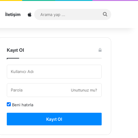
Sitemap
Arama
İletişim
yap
...
Kayıt Ol
Unuttunuz mu?
Beni hatırla
Kayıt Ol