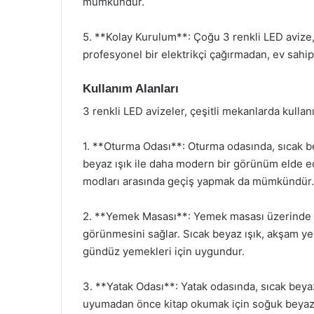
mümkündür.
5. **Kolay Kurulum**: Çoğu 3 renkli LED avize, 
profesyonel bir elektrikçi çağırmadan, ev sahip
Kullanım Alanları
3 renkli LED avizeler, çeşitli mekanlarda kullanıl
1. **Oturma Odası**: Oturma odasında, sıcak bey
beyaz ışık ile daha modern bir görünüm elde edil
modları arasında geçiş yapmak da mümkündür.
2. **Yemek Masası**: Yemek masası üzerinde ku
görünmesini sağlar. Sıcak beyaz ışık, akşam yem
gündüz yemekleri için uygundur.
3. **Yatak Odası**: Yatak odasında, sıcak beyaz ı
uyumadan önce kitap okumak için soğuk beyaz ış