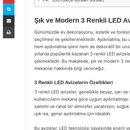
Skype
E-Posta ile paylaş
Şık ve Modern 3 Renkli LED Av
Yazdır
Günümüzde ev dekorasyonu, estetik ve fonksiyon
seçilmesi ile şekillenmektedir. Aydınlatma, bu u
hem aydınlatma işlevi hem de dekoratif bir unsu
yıllarda popülerlik kazanan 3 renkli LED avizeler
çekmektedir. Bu makalede, şık ve modern 3 renkli
mekanlar hakkında bilgi vereceğiz.
3 Renkli LED Avizelerin Özellikleri
3 renkli LED avizeler, genellikle beyaz, sarı ve
kullanıcıların mekana göre uygun aydınlatmayı 
samimi ve rahat bir atmosfer yaratırken; soğuk
ışık ise, genel aydınlatma için idealdir.
Bu avizeler, LED teknolojisi sayesinde enerji v