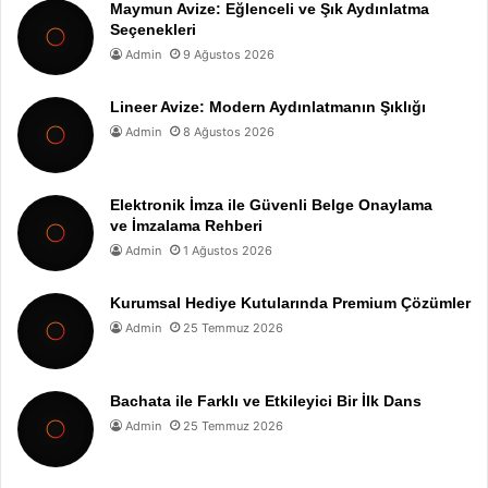
Maymun Avize: Eğlenceli ve Şık Aydınlatma
Seçenekleri
Admin
9 Ağustos 2026
Lineer Avize: Modern Aydınlatmanın Şıklığı
Admin
8 Ağustos 2026
Elektronik İmza ile Güvenli Belge Onaylama
ve İmzalama Rehberi
Admin
1 Ağustos 2026
Kurumsal Hediye Kutularında Premium Çözümler
Admin
25 Temmuz 2026
Bachata ile Farklı ve Etkileyici Bir İlk Dans
Admin
25 Temmuz 2026