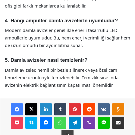
ofis gibi farklı mekanlarda kullanılabilir.
4. Hangi ampuller damla avizelerle uyumludur?
Modern damla avizeler genellikle enerji tasarruflu LED
ampullerle uyumludur. Bu, hem enerji verimliliği sağlar hem
de uzun ömürlü bir aydınlatma sunar.
5. Damla avizeler nasıl temizlenir?
Damla avizeler, nemli bir bezle silinerek veya özel cam
temizleme ürünleriyle temizlenebilir. Temizlik sırasında
avizenin elektrik bağlantısının kapatılması önemlidir.
Facebook
X
LinkedIn
Tumblr
Pinterest
Reddit
VKontakte
Odnok
Pocket
Skype
Messenger
WhatsApp
Telegram
Viber
Line
E-Posta ile payla
Yazdır