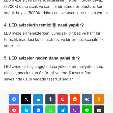
LED avizeler, farklı renk sıcaklıkları ile gelir. Sıcak beyaz
(2700K) daha sıcak ve samimi bir atmosfer oluştururken,
soğuk beyaz (5000K) daha canlı ve uyanık bir ortam yaratır.
4. LED avizelerin temizliği nasıl yapılır?
LED avizeleri temizlerken, yumuşak bir bez ve hafif bir
temizlik maddesi kullanarak toz ve kirleri nazikçe silmek
yeterlidir.
5. LED avizeler neden daha pahalıdır?
LED avizeler başlangıçta daha yüksek bir maliyete sahip
olabilir, ancak uzun ömürleri ve enerji tasarrufları
sayesinde uzun vadede tasarruf sağlar.
Facebook
X
LinkedIn
Tumblr
Pinterest
Reddit
VKontakte
Odnok
Pocket
Skype
Messenger
WhatsApp
Telegram
Viber
Line
E-Posta ile payla