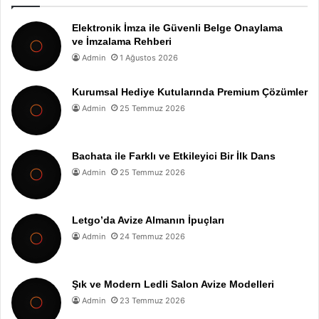
Elektronik İmza ile Güvenli Belge Onaylama
ve İmzalama Rehberi
Admin
1 Ağustos 2026
Kurumsal Hediye Kutularında Premium Çözümler
Admin
25 Temmuz 2026
Bachata ile Farklı ve Etkileyici Bir İlk Dans
Admin
25 Temmuz 2026
Letgo’da Avize Almanın İpuçları
Admin
24 Temmuz 2026
Şık ve Modern Ledli Salon Avize Modelleri
Admin
23 Temmuz 2026