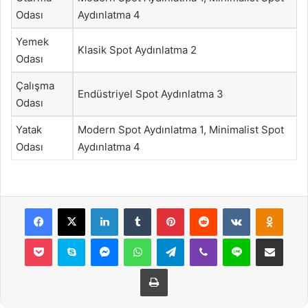
Odası
Aydınlatma 4
Yemek
Klasik Spot Aydınlatma 2
Odası
Çalışma
Endüstriyel Spot Aydınlatma 3
Odası
Yatak
Modern Spot Aydınlatma 1, Minimalist Spot
Odası
Aydınlatma 4
Facebook
X
LinkedIn
Tumblr
Pinterest
Reddit
VKontakte
Odnok
Pocket
Skype
Messenger
WhatsApp
Telegram
Viber
Line
E-Posta ile payla
Yazdır