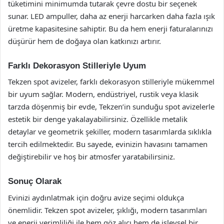
tüketimini minimumda tutarak çevre dostu bir seçenek
sunar. LED ampuller, daha az enerji harcarken daha fazla ışık
üretme kapasitesine sahiptir. Bu da hem enerji faturalarınızı
düşürür hem de doğaya olan katkınızı artırır.
Farklı Dekorasyon Stilleriyle Uyum
Tekzen spot avizeler, farklı dekorasyon stilleriyle mükemmel
bir uyum sağlar. Modern, endüstriyel, rustik veya klasik
tarzda döşenmiş bir evde, Tekzen’in sunduğu spot avizelerle
estetik bir denge yakalayabilirsiniz. Özellikle metalik
detaylar ve geometrik şekiller, modern tasarımlarda sıklıkla
tercih edilmektedir. Bu sayede, evinizin havasını tamamen
değiştirebilir ve hoş bir atmosfer yaratabilirsiniz.
Sonuç Olarak
Evinizi aydınlatmak için doğru avize seçimi oldukça
önemlidir. Tekzen spot avizeler, şıklığı, modern tasarımları
ve enerji verimliliği ile hem göz alıcı hem de işlevsel bir