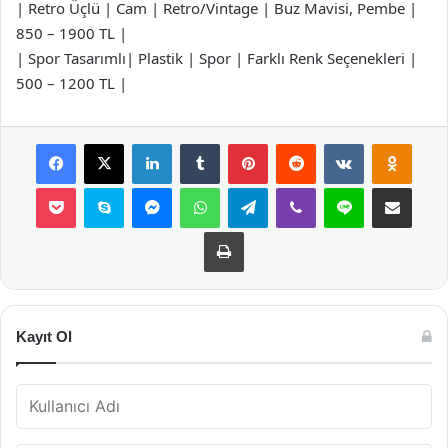
| Retro Üçlü | Cam | Retro/Vintage | Buz Mavisi, Pembe |
850 – 1900 TL |
| Spor Tasarımlı| Plastik | Spor | Farklı Renk Seçenekleri |
500 – 1200 TL |
Facebook
X
LinkedIn
Tumblr
Pinterest
Reddit
VKontakte
Odnok
Pocket
Skype
Messenger
WhatsApp
Telegram
Viber
Line
E-Posta ile payla
Yazdır
Kayıt Ol