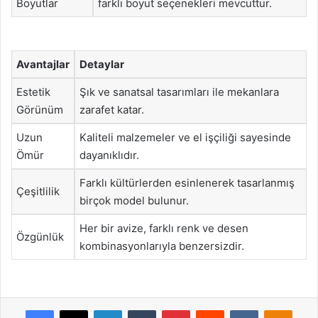
Boyutlar
farklı boyut seçenekleri mevcuttur.
Avantajlar
Detaylar
Estetik
Şık ve sanatsal tasarımları ile mekanlara
Görünüm
zarafet katar.
Uzun
Kaliteli malzemeler ve el işçiliği sayesinde
Ömür
dayanıklıdır.
Farklı kültürlerden esinlenerek tasarlanmış
Çeşitlilik
birçok model bulunur.
Her bir avize, farklı renk ve desen
Özgünlük
kombinasyonlarıyla benzersizdir.
Facebook
X
LinkedIn
Tumblr
Pinterest
Reddit
VKontakte
Odnok