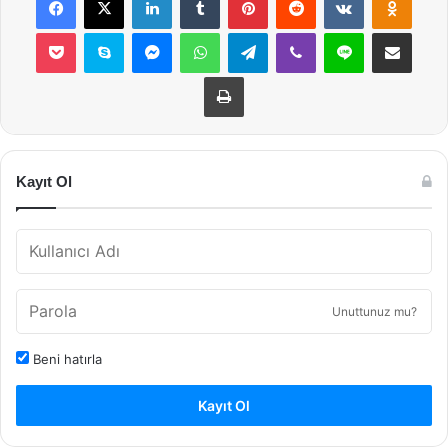
Pocket
Skype
Messenger
WhatsApp
Telegram
Viber
Line
E-Posta ile payla
Yazdır
Kayıt Ol
Unuttunuz mu?
Beni hatırla
Kayıt Ol