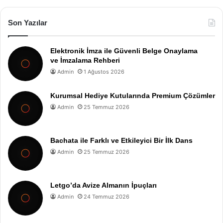
Son Yazılar
Elektronik İmza ile Güvenli Belge Onaylama
ve İmzalama Rehberi
Admin
1 Ağustos 2026
Kurumsal Hediye Kutularında Premium Çözümler
Admin
25 Temmuz 2026
Bachata ile Farklı ve Etkileyici Bir İlk Dans
Admin
25 Temmuz 2026
Letgo’da Avize Almanın İpuçları
Admin
24 Temmuz 2026