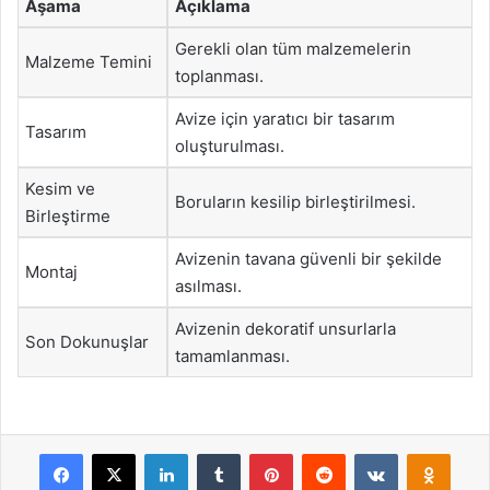
Aşama
Açıklama
Gerekli olan tüm malzemelerin
Malzeme Temini
toplanması.
Avize için yaratıcı bir tasarım
Tasarım
oluşturulması.
Kesim ve
Boruların kesilip birleştirilmesi.
Birleştirme
Avizenin tavana güvenli bir şekilde
Montaj
asılması.
Avizenin dekoratif unsurlarla
Son Dokunuşlar
tamamlanması.
Facebook
X
LinkedIn
Tumblr
Pinterest
Reddit
VKontakte
Odnok