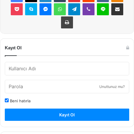
Pocket
Skype
Messenger
WhatsApp
Telegram
Viber
Line
E-Posta ile payla
Yazdır
Kayıt Ol
Unuttunuz mu?
Beni hatırla
Kayıt Ol