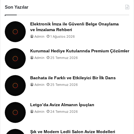
Son Yazılar
Elektronik İmza ile Güvenli Belge Onaylama
ve İmzalama Rehberi
Admin
1 Ağustos 2026
Kurumsal Hediye Kutularında Premium Çözümler
Admin
25 Temmuz 2026
Bachata ile Farklı ve Etkileyici Bir İlk Dans
Admin
25 Temmuz 2026
Letgo’da Avize Almanın İpuçları
Admin
24 Temmuz 2026
Şık ve Modern Ledli Salon Avize Modelleri