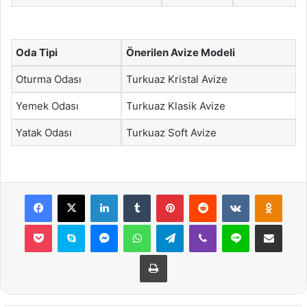
Oda Tipi
Önerilen Avize Modeli
Oturma Odası
Turkuaz Kristal Avize
Yemek Odası
Turkuaz Klasik Avize
Yatak Odası
Turkuaz Soft Avize
Facebook
X
LinkedIn
Tumblr
Pinterest
Reddit
VKontakte
Odnok
Pocket
Skype
Messenger
WhatsApp
Telegram
Viber
Line
E-Posta ile payla
Yazdır