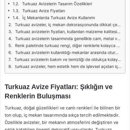
Turkuaz Avizelerin Tasarım Özellikleri
Turkuaz Avize Fiyatları
İç Mekanlarda Turkuaz Avize Kullanımı
Turkuaz avizeler, iç mekan dekorasyonunda dikkat çekici bir öğe olarak karşımıza çıkmaktadır. Bu avizeler, sadece aydınlatma işlevi görmekle kalmaz, aynı zamanda mekana karakter ve zarafet katar. Turkuaz rengi, sakinliği ve huzuru simgelerken, özellikle modern ve bohem dekorasyon stilleriyle mükemmel bir uyum sağlar. Bu nedenle, turkuaz avizeler, ev sahipleri tarafından tercih edilen bir seçenek haline gelmiştir.
Turkuaz avizelerin fiyatları, kullanılan malzeme kalitesine, tasarıma ve boyutuna göre değişiklik göstermektedir. Örneğin, el yapımı olan bir turkuaz avize, seri üretim olan bir avizeden daha yüksek bir fiyata sahip olabilir. Ancak, her bütçeye uygun seçenekler bulmak mümkündür. İster lüks bir tasarım arayışında olun, ister daha ekonomik bir çözüm peşinde, turkuaz avizeler arasında seçim yaparken dikkat edilmesi gereken en önemli faktör, avizenin mekanınıza ne kadar uyum sağlayacağıdır.
Turkuaz avizelerin tasarımında genellikle cam, metal ve ahşap gibi çeşitli malzemeler kullanılmaktadır. Bu malzemelerin birleşimi, avizelerin estetik görünümünü ve dayanıklılığını artırır. Özellikle cam detaylar, ışığın oyunlarıyla mekanda büyüleyici efektler yaratırken, metal ve ahşap unsurlar da sıcak bir atmosfer oluşturur. Bu nedenle, turkuaz avizeler, hem görsel hem de işlevsel açıdan zengin bir deneyim sunar.
Renk paletinde turkuaz rengi, diğer renklerle kolayca kombinlenebilir. Özellikle beyaz, gri ve doğal tonlar ile uyumlu bir şekilde kullanıldığında, mekanın ferah ve modern görünmesini sağlar. Ayrıca, turkuaz avizeler, pastel tonları ile birlikte kullanıldığında da şık bir görünüm yaratır. Bu nedenle, avize seçimi yaparken, mekandaki diğer renk ve dokuları göz önünde bulundurmak önemlidir.
Turkuaz avizelerin kullanıldığı mekanlar arasında oturma odaları, yemek odaları ve yatak odaları öne çıkmaktadır. Bu avizeler, her alanda farklı bir atmosfer yaratma potansiyeline sahiptir. Örneğin, oturma odasında kullanılan büyük bir turkuaz avize, misafirlerin ilgisini çekerken, yemek odasında şık bir aydınlatma sağlar. Yatak odasında ise, daha soft bir tonla birlikte kullanıldığında huzurlu bir uyku ortamı oluşturur.
Turkuaz avizelerin bakım ve temizliği de oldukça kolaydır. Genellikle, cam ve metal yüzeyler, nemli bir bezle silinerek temizlenebilir. Ancak, avizenin uzun ömürlü olması için düzenli olarak kontrol edilmesi ve gerekli bakımlarının yapılması gerekmektedir. Özellikle lambaların değiştirilmesi, avizenin işlevselliğini koruması açısından önemlidir.
turkuaz avizeler, hem estetik hem de işlevsel açıdan iç mekan dekorasyonunda önemli bir yere sahiptir. Farklı fiyat aralıklarıyla herkesin bütçesine uygun seçenekler sunan bu avizeler, evlerdeki atmosferi değiştirmek için harika bir tercih olacaktır. Renklerin ve şıklığın buluştuğu bu avizeler, her anınıza zarafet katmayı vaat ediyor.
Turkuaz Avize Fiyatları: Şıklığın ve
Renklerin Buluşması
Turkuaz, doğal güzellikleri ve canlı renkleri ile bilinen bir
ton olup, iç mekan tasarımında sıkça tercih edilmektedir.
Özellikle avizeler, bir mekanın atmosferini değiştiren ve
şıklık katabilen önemli dekoratif unsurlardır. Turkuaz