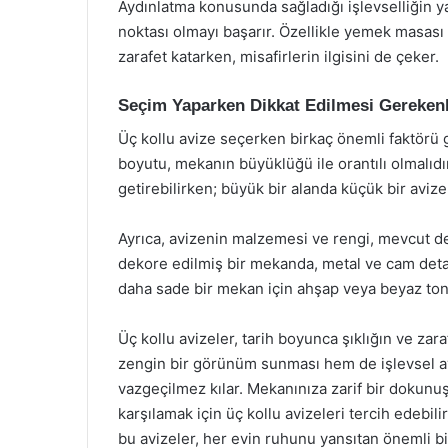
Aydınlatma konusunda sağladığı işlevselliğin 
noktası olmayı başarır. Özellikle yemek masası 
zarafet katarken, misafirlerin ilgisini de çeker.
Seçim Yaparken Dikkat Edilmesi Gereken
Üç kollu avize seçerken birkaç önemli faktörü
boyutu, mekanın büyüklüğü ile orantılı olmalıd
getirebilirken; büyük bir alanda küçük bir avize i
Ayrıca, avizenin malzemesi ve rengi, mevcut de
dekore edilmiş bir mekanda, metal ve cam detayla
daha sade bir mekan için ahşap veya beyaz tonl
Üç kollu avizeler, tarih boyunca şıklığın ve za
zengin bir görünüm sunması hem de işlevsel a
vazgeçilmez kılar. Mekanınıza zarif bir dokunu
karşılamak için üç kollu avizeleri tercih edebil
bu avizeler, her evin ruhunu yansıtan önemli bi