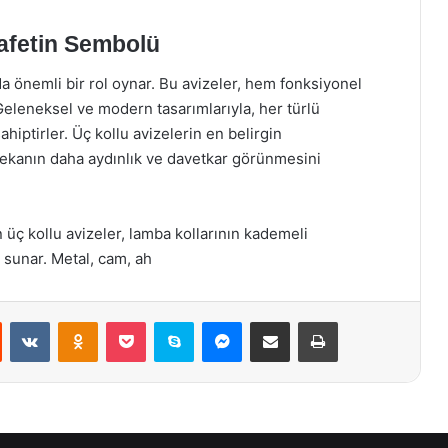
rafetin Sembolü
a önemli bir rol oynar. Bu avizeler, hem fonksiyonel
Geleneksel ve modern tasarımlarıyla, her türlü
iptirler. Üç kollu avizelerin en belirgin
k mekanın daha aydınlık ve davetkar görünmesini
üç kollu avizeler, lamba kollarının kademeli
 sunar. Metal, cam, ah
st
Reddit
VKontakte
Odnoklassniki
Pocket
Skype
Messenger
E-Posta ile paylaş
Yazdır