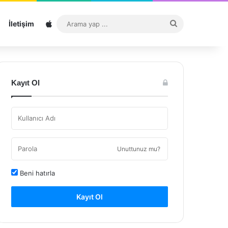
Sitemap
Arama
İletişim
yap
...
Kayıt Ol
Unuttunuz mu?
Beni hatırla
Kayıt Ol