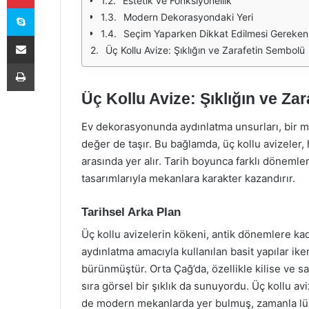
Estetik ve Fonksiyonellik
Skype
Modern Dekorasyondaki Yeri
Seçim Yaparken Dikkat Edilmesi Gereken
E-Posta ile paylaş
Üç Kollu Avize: Şıklığın ve Zarafetin Sembolü
Yazdır
Üç Kollu Avize: Şıklığın ve Za
Ev dekorasyonunda aydınlatma unsurları, bir me
değer de taşır. Bu bağlamda, üç kollu avizeler, 
arasında yer alır. Tarih boyunca farklı dönemler
tasarımlarıyla mekanlara karakter kazandırır.
Tarihsel Arka Plan
Üç kollu avizelerin kökeni, antik dönemlere kadar
aydınlatma amacıyla kullanılan basit yapılar ik
bürünmüştür. Orta Çağ’da, özellikle kilise ve s
sıra görsel bir şıklık da sunuyordu. Üç kollu av
de modern mekanlarda yer bulmuş, zamanla lüks