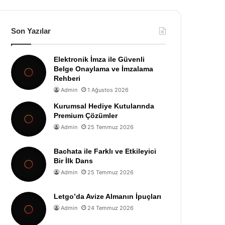
Son Yazılar
Elektronik İmza ile Güvenli
Belge Onaylama ve İmzalama
Rehberi
Admin
1 Ağustos 2026
Kurumsal Hediye Kutularında
Premium Çözümler
Admin
25 Temmuz 2026
Bachata ile Farklı ve Etkileyici
Bir İlk Dans
Admin
25 Temmuz 2026
Letgo’da Avize Almanın İpuçları
Admin
24 Temmuz 2026