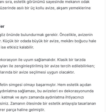
yanı sıra, estetik görünümü sayesinde mekanın odak
üzerinde asılı bir üç kollu avize, akşam yemeklerine
ler
 göz önünde bulundurmak gerekir. Öncelikle, avizenin
ır. Küçük bir odada büyük bir avize, mekânı boğucu hale
se etkisiz kalabilir.
korasyon ile uyum sağlamalıdır. Klasik bir tarzda
rı ile zenginleştirilmiş bir avize tercih edilebilirken;
arında bir avize seçilmesi uygun olacaktır.
rafetin simgesi olmayı başarmıştır. Hem estetik açıdan
ydınlatma sağlaması, bu avizeleri ev dekorasyonunda
ş katmak ve aynı zamanda aydınlatma ihtiyacınızı
irsiniz. Zamanın ötesinde bir estetik anlayışla tasarlanan
rer parça haline gelmiştir.