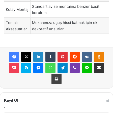
Standart avize montajına benzer basit
Kolay Montaj
kurulum.
Temalı
Mekanınıza uçuş hissi katmak için ek
Aksesuarlar
dekoratif unsurlar.
Facebook
X
LinkedIn
Tumblr
Pinterest
Reddit
VKontakte
Odnok
Pocket
Skype
Messenger
WhatsApp
Telegram
Viber
Line
E-Posta ile payla
Yazdır
Kayıt Ol