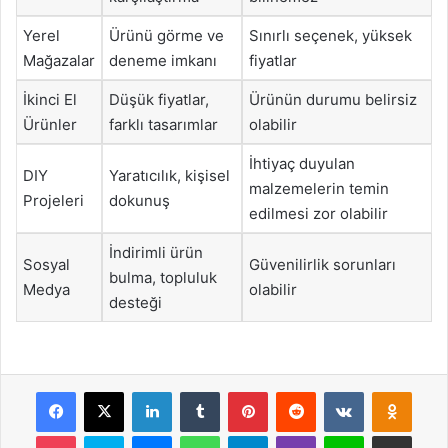
Yerel
Ürünü görme ve
Sınırlı seçenek, yüksek
Mağazalar
deneme imkanı
fiyatlar
İkinci El
Düşük fiyatlar,
Ürünün durumu belirsiz
Ürünler
farklı tasarımlar
olabilir
İhtiyaç duyulan
DIY
Yaratıcılık, kişisel
malzemelerin temin
Projeleri
dokunuş
edilmesi zor olabilir
İndirimli ürün
Sosyal
Güvenilirlik sorunları
bulma, topluluk
Medya
olabilir
desteği
Facebook
X
LinkedIn
Tumblr
Pinterest
Reddit
VKontakte
Odnok
Pocket
Skype
Messenger
WhatsApp
Telegram
Viber
Line
E-Posta ile payla