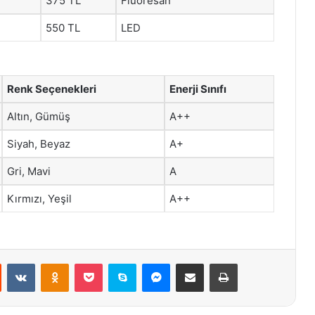
375 TL
Fluoresan
550 TL
LED
Renk Seçenekleri
Enerji Sınıfı
Altın, Gümüş
A++
Siyah, Beyaz
A+
Gri, Mavi
A
Kırmızı, Yeşil
A++
st
Reddit
VKontakte
Odnoklassniki
Pocket
Skype
Messenger
E-Posta ile paylaş
Yazdır