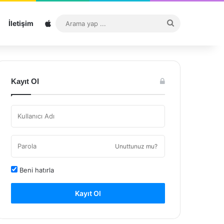
Sitemap
Arama
İletişim
yap
...
Kayıt Ol
Unuttunuz mu?
Beni hatırla
Kayıt Ol