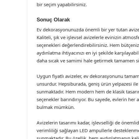
bir seçim yapabilirsiniz.
Sonuç Olarak
Ev dekorasyonunuzda önemli bir yer tutan avizel
Kaliteli, şık ve işlevsel avizelerle evinizin atm
seçenekleri değerlendirebilirsiniz. Hem bütçen
aydınlatma ihtiyacınızı en iyi şekilde karşılayab
daha sıcak ve samimi hale getirmek tamamen siz
Uygun fiyatlı avizeler, ev dekorasyonunu tamam
unsurdur. Hepsiburada, geniş ürün yelpazesi ile h
sunmaktadır. Hem modern hem de klasik tasarıml
seçenekler barındırıyor. Bu sayede, evlerin her a
bulmak mümkün.
Avizelerin tasarımı kadar, işlevselliği de önemlid
verimliliği sağlayan LED ampullerle desteklen
sunmaktadır. Bu özellik, hem aydınlatmanın kalit