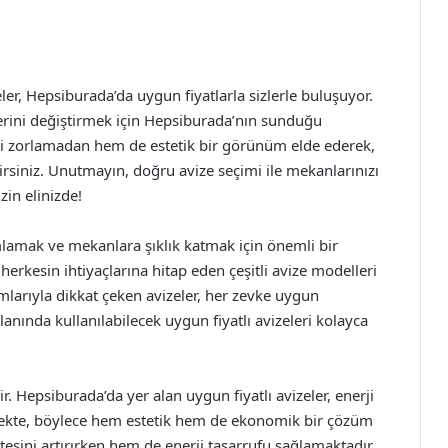
er, Hepsiburada’da uygun fiyatlarla sizlerle buluşuyor.
osferini değiştirmek için Hepsiburada’nın sunduğu
izi zorlamadan hem de estetik bir görünüm elde ederek,
ilirsiniz. Unutmayın, doğru avize seçimi ile mekanlarınızı
in elinizde!
lamak ve mekanlara şıklık katmak için önemli bir
erkesin ihtiyaçlarına hitap eden çeşitli avize modelleri
arıyla dikkat çeken avizeler, her zevke uygun
lanında kullanılabilecek uygun fiyatlı avizeleri kolayca
ir. Hepsiburada’da yer alan uygun fiyatlı avizeler, enerji
mekte, böylece hem estetik hem de ekonomik bir çözüm
esini artırırken hem de enerji tasarrufu sağlamaktadır.