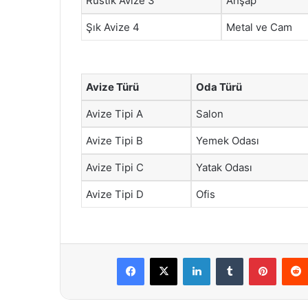
Rustik Avize 3
Ahşap
Şık Avize 4
Metal ve Cam
Avize Türü
Oda Türü
Avize Tipi A
Salon
Avize Tipi B
Yemek Odası
Avize Tipi C
Yatak Odası
Avize Tipi D
Ofis
Facebook
X
LinkedIn
Tumblr
Pintere