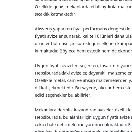
Özellikle geniş mekanlarda etkili aydınlatma için
sıcaklık katmaktadır.
Alışveriş yaparken fiyat performans dengesi d
fiyatlı avizeler sunarak, kaliteli ürünleri daha ul
ürünler bulması için sürekli güncellenen kampany
kılmaktadır. Böylece hem estetik hem de ekon
Uygun fiyatlı avizeleri seçerken, tasarımın yanı 
Hepsiburada’daki avizeler, dayanıklı malzemele
Özellikle metal, cam ve ahşap malzemelerden yapı
dikkat çekmektedir. Bu sayede, alıcılar hem est
edici seçenekler bulabilirler.
Mekanlara derinlik kazandıran avizeler, özellikl
Hepsiburada, bu alanlar için uygun fiyatlı avize 
çekici hale getirmelerine yardımcı olmaktadır. Far
göre özel bir atmosfer yaratmak için idealdir. 