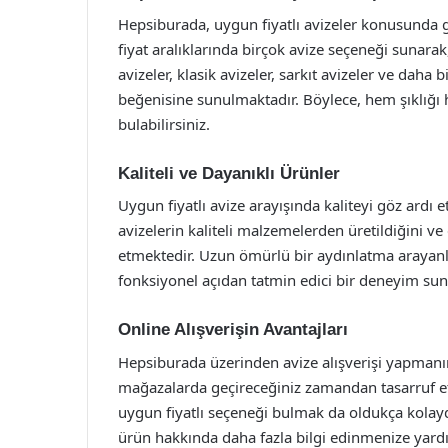
Hepsiburada, uygun fiyatlı avizeler konusunda ge
fiyat aralıklarında birçok avize seçeneği sunar
avizeler, klasik avizeler, sarkıt avizeler ve daha
beğenisine sunulmaktadır. Böylece, hem şıklığı he
bulabilirsiniz.
Kaliteli ve Dayanıklı Ürünler
Uygun fiyatlı avize arayışında kaliteyi göz ar
avizelerin kaliteli malzemelerden üretildiğini v
etmektedir. Uzun ömürlü bir aydınlatma arayanl
fonksiyonel açıdan tatmin edici bir deneyim su
Online Alışverişin Avantajları
Hepsiburada üzerinden avize alışverişi yapmanın 
mağazalarda geçireceğiniz zamandan tasarruf etme
uygun fiyatlı seçeneği bulmak da oldukça kolaydı
ürün hakkında daha fazla bilgi edinmenize yardı