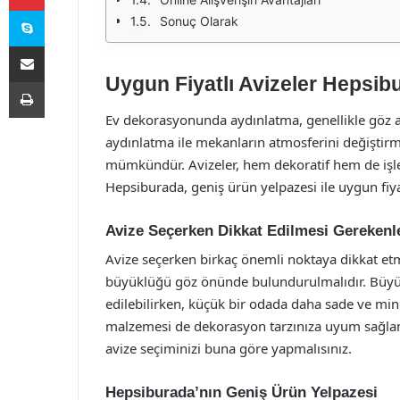
Skype
Sonuç Olarak
E-Posta ile paylaş
Uygun Fiyatlı Avizeler Hepsib
Yazdır
Ev dekorasyonunda aydınlatma, genellikle göz a
aydınlatma ile mekanların atmosferini değiştir
mümkündür. Avizeler, hem dekoratif hem de işl
Hepsiburada, geniş ürün yelpazesi ile uygun fiyat
Avize Seçerken Dikkat Edilmesi Gerekenl
Avize seçerken birkaç önemli noktaya dikkat etme
büyüklüğü göz önünde bulundurulmalıdır. Büyük b
edilebilirken, küçük bir odada daha sade ve mini
malzemesi de dekorasyon tarzınıza uyum sağlamal
avize seçiminizi buna göre yapmalısınız.
Hepsiburada’nın Geniş Ürün Yelpazesi