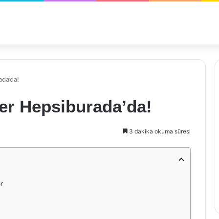
ada’da!
ler Hepsiburada’da!
3 dakika okuma süresi
r