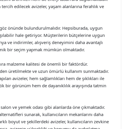
 tercih edilecek avizeler, yaşam alanlarına ferahlık ve
e göz önünde bulundurulmalıdır. Hepsiburada, uygun
aşılabilir hale getiriyor. Müşterilerin bütçelerine uygun
a ve indirimler, alışveriş deneyimini daha avantajlı
omik bir seçim yapmak mümkün olmaktadır.
sıra malzeme kalitesi de önemli bir faktördür.
rden üretilmekte ve uzun ömürlü kullanım sunmaktadır.
lan avizeler, hem sağlamlıkları hem de şıklıkları ile
etik bir görünüm hem de dayanıklılık arayışında tatmin
e salon ve yemek odası gibi alanlarda öne çıkmaktadır.
alternatifleri sunarak, kullanıcıların mekanlarını daha
klı boyut ve şekillerdeki avizeler, kullanıcıların zevkine
Ayrıca, avizenin yüksekliği ve konumu da aydınlatma