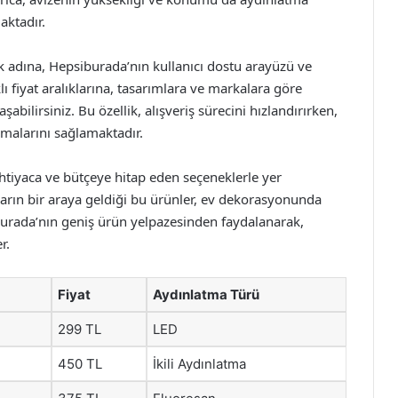
aktadır.
ak adına, Hepsiburada’nın kullanıcı dostu arayüzü ve
lı fiyat aralıklarına, tasarımlara ve markalara göre
abilirsiniz. Bu özellik, alışveriş sürecini hızlandırırken,
lmalarını sağlamaktadır.
 ihtiyaca ve bütçeye hitap eden seçeneklerle yer
tların bir araya geldiği bu ürünler, ev dekorasyonunda
iburada’nın geniş ürün yelpazesinden faydalanarak,
r.
Fiyat
Aydınlatma Türü
299 TL
LED
450 TL
İkili Aydınlatma