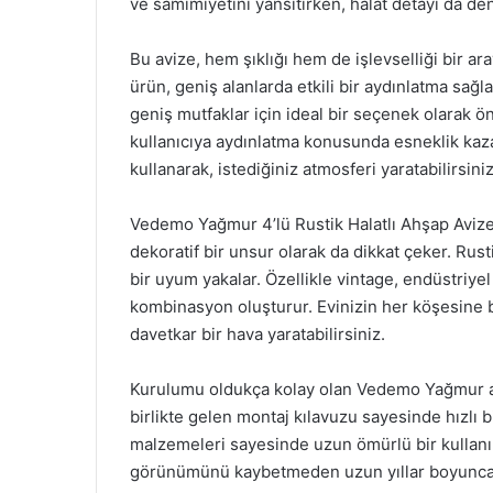
ve samimiyetini yansıtırken, halat detayı da deni
Bu avize, hem şıklığı hem de işlevselliği bir ar
ürün, geniş alanlarda etkili bir aydınlatma sağl
geniş mutfaklar için ideal bir seçenek olarak öne 
kullanıcıya aydınlatma konusunda esneklik kaza
kullanarak, istediğiniz atmosferi yaratabilirsiniz
Vedemo Yağmur 4’lü Rustik Halatlı Ahşap Avize,
dekoratif bir unsur olarak da dikkat çeker. Ru
bir uyum yakalar. Özellikle vintage, endüstriyel 
kombinasyon oluşturur. Evinizin her köşesine 
davetkar bir hava yaratabilirsiniz.
Kurulumu oldukça kolay olan Vedemo Yağmur aviz
birlikte gelen montaj kılavuzu sayesinde hızlı bi
malzemeleri sayesinde uzun ömürlü bir kullanım
görünümünü kaybetmeden uzun yıllar boyunca i