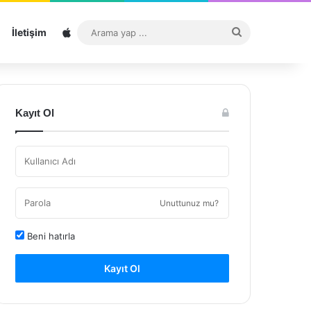
Sitemap
Arama
İletişim
yap
...
Kayıt Ol
Unuttunuz mu?
Beni hatırla
Kayıt Ol