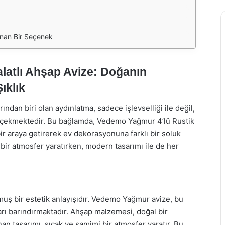
Sunan Bir Seçenek
latlı Ahşap Avize: Doğanın
ıklık
dan biri olan aydınlatma, sadece işlevselliği ile değil,
at çekmektedir. Bu bağlamda, Vedemo Yağmur 4’lü Rustik
bir araya getirerek ev dekorasyonuna farklı bir soluk
 bir atmosfer yaratırken, modern tasarımı ile de her
muş bir estetik anlayışıdır. Vedemo Yağmur avize, bu
rı barındırmaktadır. Ahşap malzemesi, doğal bir
n tasarımı, sıcak ve samimi bir atmosfer yaratır. Bu