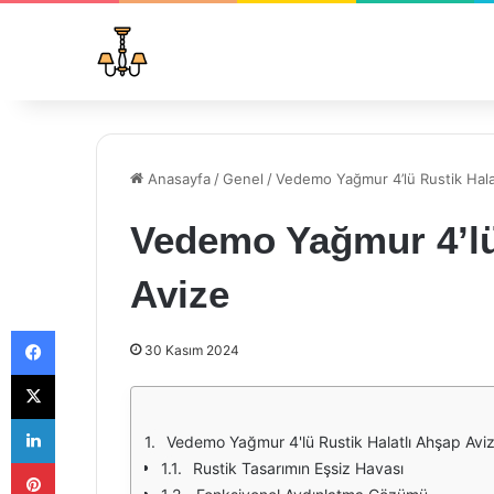
Anasayfa
/
Genel
/
Vedemo Yağmur 4’lü Rustik Hala
Vedemo Yağmur 4’lü
Avize
Facebook
30 Kasım 2024
X
LinkedIn
Vedemo Yağmur 4'lü Rustik Halatlı Ahşap Avize
Pinterest
Rustik Tasarımın Eşsiz Havası