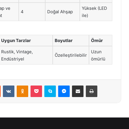
ap ve
Yüksek (LED
4
Doğal Ahşap
t
ile)
Uygun Tarzlar
Boyutlar
Ömür
Rustik, Vintage,
Uzun
Özelleştirilebilir
Endüstriyel
ömürlü
st
Reddit
VKontakte
Odnoklassniki
Pocket
Skype
Messenger
E-Posta ile paylaş
Yazdır