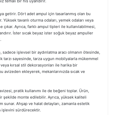
z temalı bir his uyandırır.
aya getirir. Dört adet ampul için tasarlanmış olan bu
ar. Yüksek tavanlı oturma odaları, yemek odaları veya
çıkar. Ayrıca, farklı ampul tipleri ile kullanılabilmesi,
ndırır. İster sıcak beyaz ister soğuk beyaz ampuller
.
 sadece işlevsel bir aydınlatma aracı olmanın ötesinde,
stik tarzı sayesinde, tarza uygun mobilyalarla mükemmel
veya kırsal stil dekorasyonları ile harika bir
bu avizeden ekleyerek, mekanlarınızda sıcak ve
esi, pratik kullanımı ile de beğeni toplar. Ürün,
r şekilde monte edilebilir. Ayrıca, yüksek kaliteli
 sunar. Ahşap ve halat detayları, zamanla estetik
şlevini sürdürecektir.