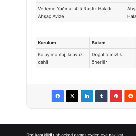
Vedemo Yağmur 4’lü Rustik Halatlı
Ahş
Ahşap Avize
Hala
Kurulum
Bakım
Kolay montaj, kılavuz
Doğal temizlik
dahil
önerilir
Facebook
X
LinkedIn
Tumblr
Pintere
Otel kapı kilidi
unblocked games
evden eve nakliyat