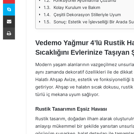
Fonksiyonel Aydınlatma Çözümü
Skype
Kolay Kurulum ve Bakım
Çeşitli Dekorasyon Stilleriyle Uyum
E-Posta ile paylaş
Sonuç: Estetik ve İşlevselliği Bir Arada 
Yazdır
Vedemo Yağmur 4’lü Rustik Ha
Sıcaklığını Evlerinize Taşıyan Ş
Modern yaşam alanlarının vazgeçilmez unsurların
aynı zamanda dekoratif özellikleri ile de dikk
Halatlı Ahşap Avize, estetik ve fonksiyonelliği 
getiriyor. Ahşap ve halatın sıcak dokusu, rustik
türlü iç mekana uyum sağlıyor.
Rustik Tasarımın Eşsiz Havası
Rustik tasarım, doğadan ilham alarak oluşturul
anlayışı mükemmel bir şekilde yansıtan unsurla
görünüm sunarken, halat detayları ile tamamlana