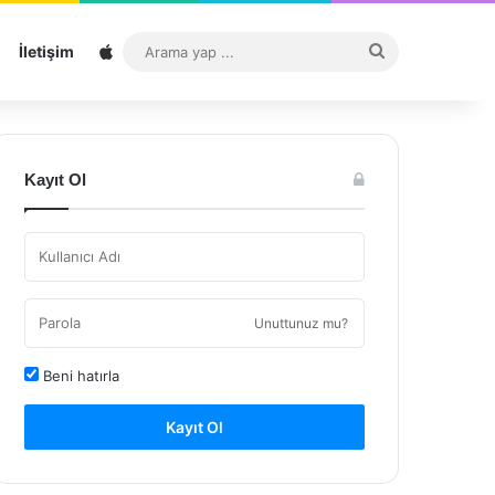
Sitemap
Arama
İletişim
yap
...
Kayıt Ol
Unuttunuz mu?
Beni hatırla
Kayıt Ol