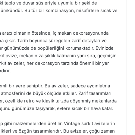
ki tablo ve duvar süsleriyle uyumlu bir şekilde
 mümkündür. Bu tür bir kombinasyon, misafirlere sıcak ve
tma aracı olmanın ötesinde, iç mekan dekorasyonunda
ana çıkar. Tarih boyunca süregelen zarif detayları ve
eler günümüzde de popülerliğini korumaktadır. Evinizde
kıt avize, mekanınıza şıklık katmanın yanı sıra, geçmişin
rkıt avizeler, her dekorasyon tarzında önemli bir yer
dırır.
li bir yere sahiptir. Bu avizeler, sadece aydınlatma
tmosferini de büyük ölçüde etkiler. Zarif tasarımları
ler, özellikle retro ve klasik tarzda döşenmiş mekanlarda
nuşunu günümüze taşıyarak, evlere sıcak bir hava katar.
p gibi malzemelerden üretilir. Vintage sarkıt avizelerin
çilikleri ve özgün tasarımlarıdır. Bu avizeler, çoğu zaman