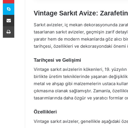
Skype
Vintage Sarkıt Avize: Zarafetin 
E-Posta ile paylaş
Sarkıt avizeler, iç mekan dekorasyonunda zarafe
Yazdır
tasarlanan sarkıt avizeler, geçmişin zarif deta
yaratır hem de modern mekanlarda göz alıcı bir
tarihçesi, özellikleri ve dekorasyondaki önemi 
Tarihçesi ve Gelişimi
Vintage sarkıt avizelerin kökenleri, 19. yüzyılı
birlikte üretim tekniklerinde yaşanan değişiklik
metal ve ahşap gibi malzemelerin ustaca kullan
çıkmasına olanak sağlamıştır. Zamanla, özellikl
tasarımlarında daha özgür ve yaratıcı formlar or
Özellikleri
Vintage sarkıt avizeler, genellikle aşağıdaki özel