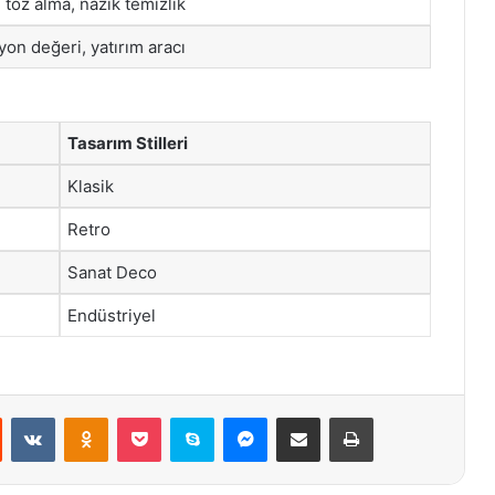
 toz alma, nazik temizlik
yon değeri, yatırım aracı
Tasarım Stilleri
Klasik
Retro
Sanat Deco
Endüstriyel
st
Reddit
VKontakte
Odnoklassniki
Pocket
Skype
Messenger
E-Posta ile paylaş
Yazdır