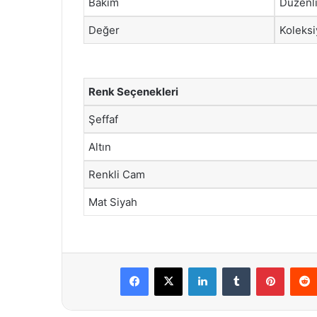
Bakım
Düzenli
Değer
Koleksi
Renk Seçenekleri
Şeffaf
Altın
Renkli Cam
Mat Siyah
Facebook
X
LinkedIn
Tumblr
Pintere