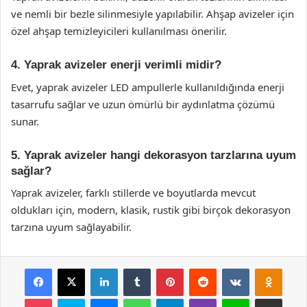
ve nemli bir bezle silinmesiyle yapılabilir. Ahşap avizeler için
özel ahşap temizleyicileri kullanılması önerilir.
4. Yaprak avizeler enerji verimli midir?
Evet, yaprak avizeler LED ampullerle kullanıldığında enerji
tasarrufu sağlar ve uzun ömürlü bir aydınlatma çözümü
sunar.
5. Yaprak avizeler hangi dekorasyon tarzlarına uyum
sağlar?
Yaprak avizeler, farklı stillerde ve boyutlarda mevcut
oldukları için, modern, klasik, rustik gibi birçok dekorasyon
tarzına uyum sağlayabilir.
Facebook
X
LinkedIn
Tumblr
Pinterest
Reddit
VKontakte
Odnok
Pocket
Skype
Messenger
WhatsApp
Telegram
Viber
Line
E-Posta ile payla