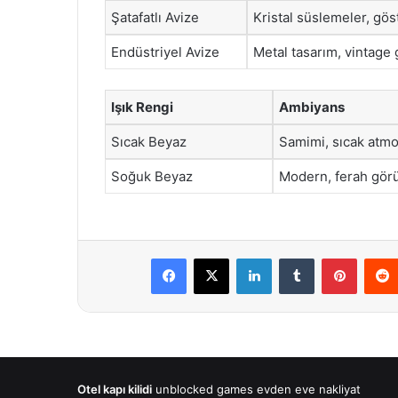
Şatafatlı Avize
Kristal süslemeler, göst
Endüstriyel Avize
Metal tasarım, vintag
Işık Rengi
Ambiyans
Sıcak Beyaz
Samimi, sıcak atmo
Soğuk Beyaz
Modern, ferah gö
Facebook
X
LinkedIn
Tumblr
Pintere
Otel kapı kilidi
unblocked games
evden eve nakliyat