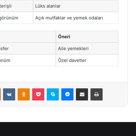
erişli
Lüks alanlar
e görünüm
Açık mutfaklar ve yemek odaları
Öneri
sfer
Aile yemekleri
rünüm
Özel davetler
st
Reddit
VKontakte
Odnoklassniki
Pocket
Skype
Messenger
E-Posta ile paylaş
Yazdır