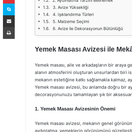
2. Aydınlatma Tarzını Belirlemek
Skype
3. Avize Yüksekliği
4. Işıklandırma Türleri
E-Posta ile paylaş
5. Malzeme Seçimi
Yazdır
6. Avize ile Dekorasyonun Bütünlüğü
Yemek Masası Avizesi ile Mekâ
Yemek masası, aile ve arkadaşların bir araya gel
alanın atmosferini oluşturan unsurlardan biri i
mekanın estetiğine katkı sağlamakla kalmaz, ay
Yemek masası avizesi, bu anlamda doğru bir ay
decorasyonunuzu tamamlayan şık bir aksesuar 
1. Yemek Masası Avizesinin Önemi
Yemek masası avizesi, mekanın genel görünümün
aydınlatma, yemeklerin görünümünü güzelleştir