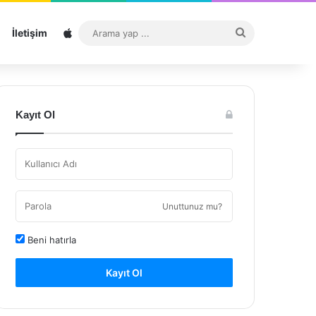
Sitemap
Arama
İletişim
yap
...
Kayıt Ol
Unuttunuz mu?
Beni hatırla
Kayıt Ol