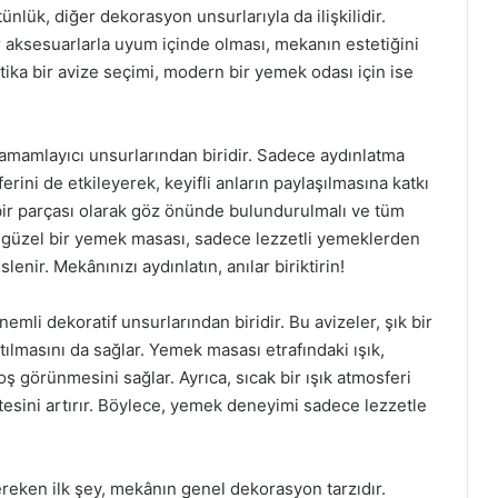
lük, diğer dekorasyon unsurlarıyla da ilişkilidir.
 aksesuarlarla uyum içinde olması, mekanın estetiğini
ntika bir avize seçimi, modern bir yemek odası için ise
amamlayıcı unsurlarından biridir. Sadece aydınlatma
ini de etkileyerek, keyifli anların paylaşılmasına katkı
bir parçası olarak göz önünde bulundurulmalı ve tüm
, güzel bir yemek masası, sadece lezzetli yemeklerden
enir. Mekânınızı aydınlatın, anılar biriktirin!
mli dekoratif unsurlarından biridir. Bu avizeler, şık bir
ılmasını da sağlar. Yemek masası etrafındaki ışık,
 görünmesini sağlar. Ayrıca, sıcak bir ışık atmosferi
itesini artırır. Böylece, yemek deneyimi sadece lezzetle
eken ilk şey, mekânın genel dekorasyon tarzıdır.