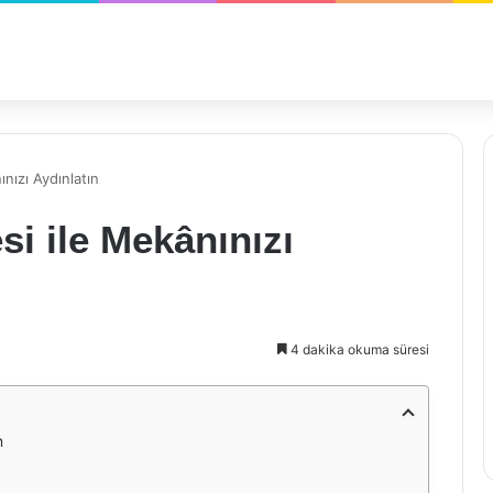
nızı Aydınlatın
i ile Mekânınızı
4 dakika okuma süresi
n