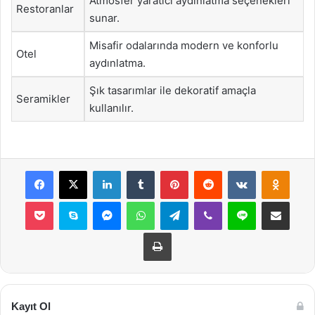
Atmosfer yaratıcı aydınlatma seçenekleri
Restoranlar
sunar.
Misafir odalarında modern ve konforlu
Otel
aydınlatma.
Şık tasarımlar ile dekoratif amaçla
Seramikler
kullanılır.
Facebook
X
LinkedIn
Tumblr
Pinterest
Reddit
VKontakte
Odnok
Pocket
Skype
Messenger
WhatsApp
Telegram
Viber
Line
E-Posta ile payla
Yazdır
Kayıt Ol