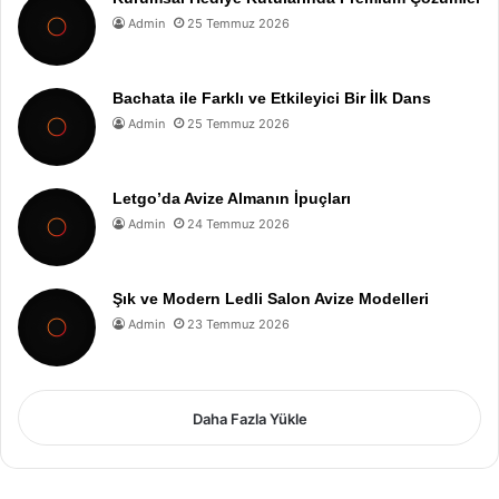
Admin
25 Temmuz 2026
Bachata ile Farklı ve Etkileyici Bir İlk Dans
Admin
25 Temmuz 2026
Letgo’da Avize Almanın İpuçları
Admin
24 Temmuz 2026
Şık ve Modern Ledli Salon Avize Modelleri
Admin
23 Temmuz 2026
Daha Fazla Yükle